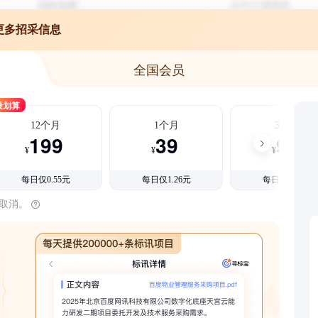
更多招采信息
全国会员
最划算
12个月
1个月
3个月
199
39
99
¥
¥
¥
每日仅0.55元
每日仅1.26元
每日仅1.08元
时取消。