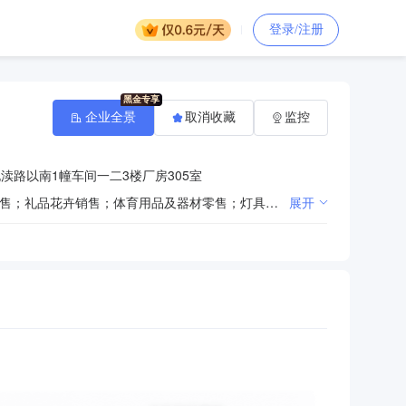
登录/注册
企业全景
取消收藏
监控
渎路以南1幢车间一二3楼厂房305室
一般项目：日用百货销售；办公用品销售；家用电器销售；计算机软硬件及辅助设备零售；食用农产品零售；礼品花卉销售；体育用品及器材零售；灯具销售；照明器具销售；日用玻璃制品销售；五金产品零售；电子元器件与机电组件设备销售；安防设备销售；消防器材销售；金属制品销售；电线、电缆经营；刀剑工艺品销售；橡胶制品销售；服装服饰批发；箱包销售；皮革制品销售；润滑油销售；日用产品修理；仪器仪表修理；互联网销售（除销售需要许可的商品）（除依法须经批准的项目外，凭营业执照依法自主开展经营活动）。
展开