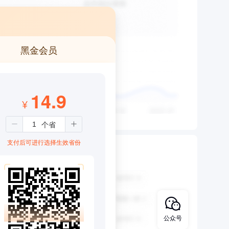
黑金会员
14.9
¥
支付后可进行选择生效省份
公众号