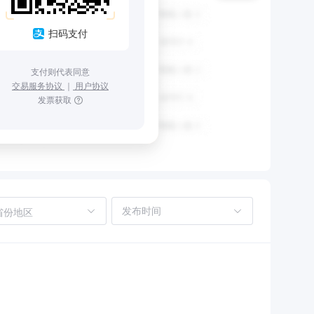
扫码支付
支付则代表同意
交易服务协议
｜
用户协议
发票获取
省份地区