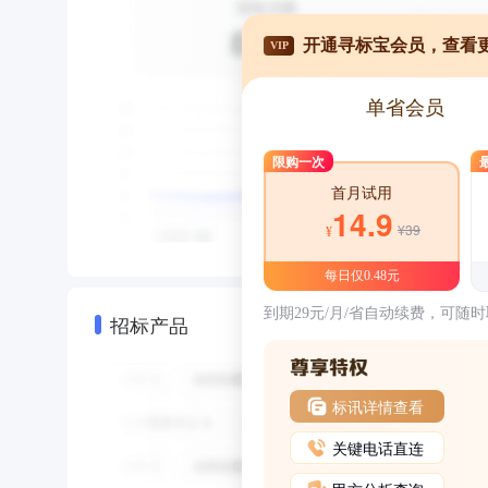
开通寻标宝会员，查看
VIP
单省会员
限购一次
首月试用
14.9
¥39
¥
每日仅0.48元
到期29元/月/省自动续费，可随
招标产品
标讯详情查看
关键电话直连