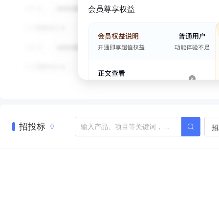
会员尊享权益
招投标
招
0