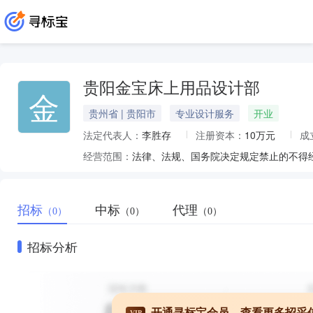
贵阳金宝床上用品设计部
金
贵州省 | 贵阳市
专业设计服务
开业
法定代表人：
李胜存
注册资本：
10万元
成
经营范围：
招标
中标
代理
（0）
（0）
（0）
招标分析
开通寻标宝会员，查看更多招采
VIP