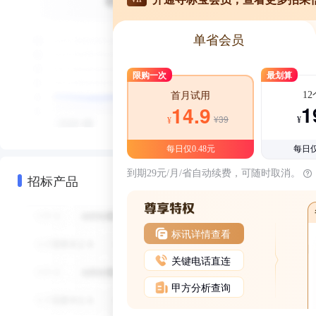
单省会员
限购一次
最划算
1
首月试用
1
14.9
¥39
¥
¥
每日仅0.48元
每日仅
到期29元/月/省自动续费，可随时取消。
招标产品
标讯详情查看
关键电话直连
甲方分析查询