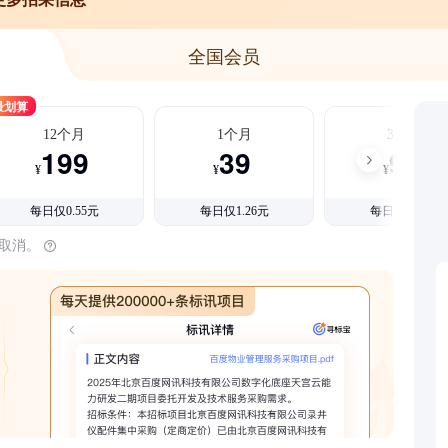
全国会员
最划算
12个月
1个月
3个月
199
39
99
¥
¥
¥
每日仅0.55元
每日仅1.26元
每日仅1.08元
时取消。