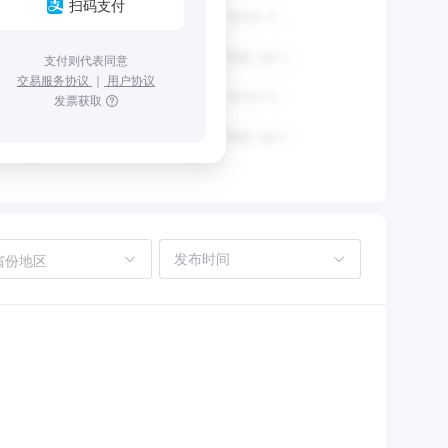
扫码支付
支付则代表同意
交易服务协议
｜
用户协议
发票获取
省份地区