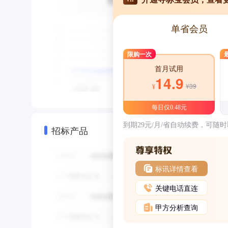
单省会员
限购一次
首月试用
14.9
¥39
¥
每日仅0.48元
到期29元/月/省自动续费，可随
招标产品
标讯详情查看
关键电话直连
甲方分析查询