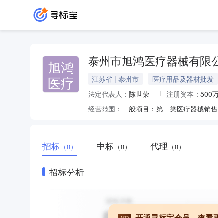
泰州市旭鸿医疗器械有限
旭鸿
医疗
江苏省 | 泰州市
医疗用品及器材批发
法定代表人：
陈世荣
注册资本：
500
经营范围：
招标
中标
代理
（0）
（0）
（0）
招标分析
开通寻标宝会员，查看
VIP