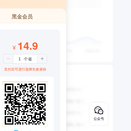
黑金会员
14.9
¥
支付后可进行选择生效省份
公众号