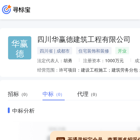
四川华赢德建筑工程有限公司
华赢
德
四川省 | 成都市
住宅装饰和装修
开业
法定代表人：
胡勇
注册资本：
1000万元
成
经营范围：
招标
中标
代理
（0）
（0）
（0）
中标分析
开通寻标宝会员，查看更多招采
VIP