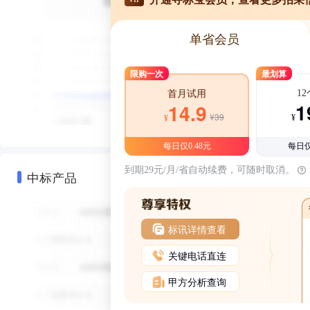
单省会员
限购一次
最划算
1
首月试用
1
14.9
¥39
¥
¥
每日仅0.48元
每日仅
到期29元/月/省自动续费，可随时取消。
中标产品
标讯详情查看
关键电话直连
甲方分析查询