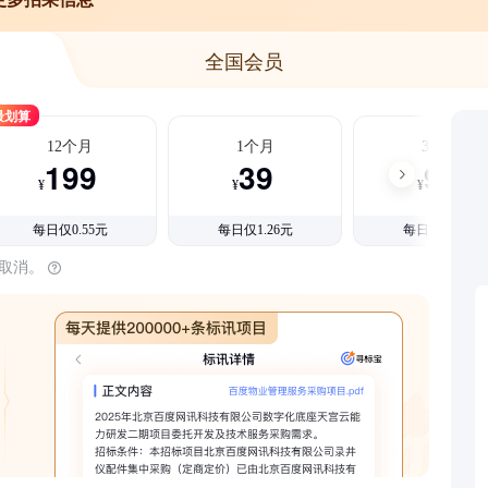
全国会员
最划算
12个月
1个月
3个月
199
39
99
¥
¥
¥
每日仅0.55元
每日仅1.26元
每日仅1.08元
时取消。