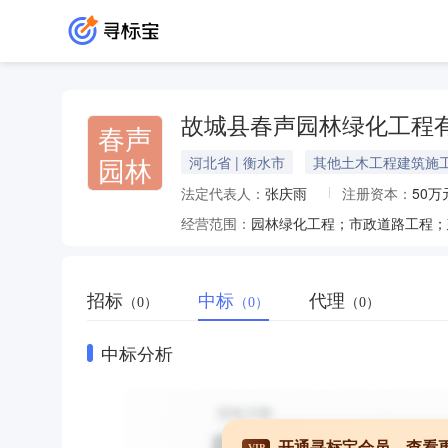
故城县春声园林绿化工程
春声
园林
河北省 | 衡水市
其他土木工程建筑施
法定代表人：
张庆雨
注册资本：
50万
经营范围：
招标
中标
代理
（0）
（0）
（0）
中标分析
开通寻标宝会员，查看
VIP