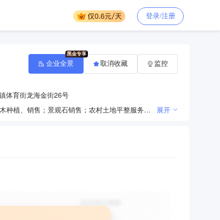
登录/注册
企业全景
取消收藏
监控
镇体育街龙海金街26号
园林绿化工程；市政道路工程；建筑装饰；电气安装；管道和设备安装；物业服务；花卉、园艺作物、苗木种植、销售；景观石销售；农村土地平整服务；建筑物清洁服务；垃圾清运服务；水污染治理服务。（依法须经批准的项目，经相关部门批准后方可开展经营活动）
展开