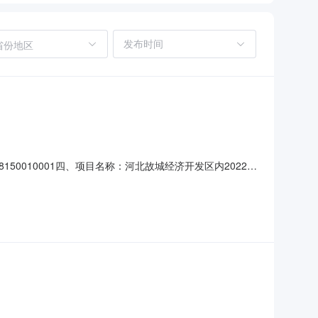
省份地区
50010001四、项目名称：河北故城经济开发区内2022-
理委员会本级联系方式：0318-5661188供应商（乙
开发区内2022-2025绿化养护项目（二次