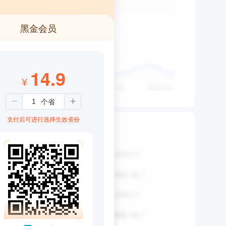
黑金会员
14.9
¥
支付后可进行选择生效省份