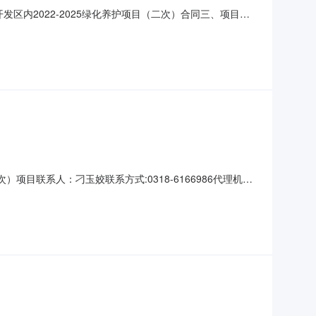
开发区内2022-2025绿化养护项目（二次）合同三、项目编
主体采购人（甲方）：河北故城经济开发区管理委员会本级地址：河
式：0318-5601582六、
次）项目联系人：刁玉姣联系方式:0318-6166986代理机
5绿化养护项目（二次）(中标公告期限为1个工作日)发布时
-5661188采购人