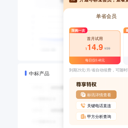
单省会员
限购一次
首月试用
14.9
¥39
¥
每日仅0.48元
到期29元/月/省自动续费，可随
中标产品
标讯详情查看
关键电话直连
甲方分析查询