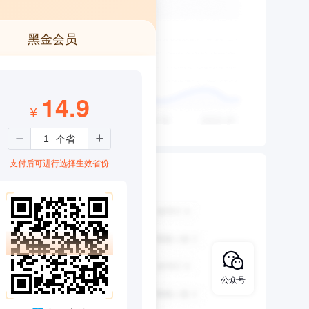
黑金会员
14.9
¥
支付后可进行选择生效省份
公众号