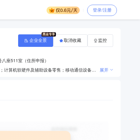
登录/注册
企业全景
取消收藏
监控
号八座511室（住所申报）
一般项目：办公设备销售；办公用品销售；家用电器销售；电子产品销售；计算机软硬件及辅助设备批发；计算机软硬件及辅助设备零售；移动通信设备销售；环境保护专用设备销售；塑料制品销售；日用品销售；食品销售（仅销售预包装食品）；电热食品加工设备销售；信息系统集成服务；信息技术咨询服务；技术服务、技术开发、技术咨询、技术交流、技术转让、技术推广；办公设备租赁服务；机械设备租赁；计算机及办公设备维修。（除依法须经批准的项目外，凭营业执照依法自主开展经营活动）
展开