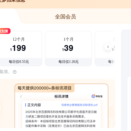
全国会员
最划算
12个月
1个月
3个月
199
39
99
¥
¥
¥
每日仅0.55元
每日仅1.26元
每日仅1.08元
时取消。