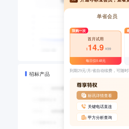
单省会员
限购一次
首月试用
14.9
¥39
¥
每日仅0.48元
到期29元/月/省自动续费，可随
招标产品
标讯详情查看
关键电话直连
甲方分析查询