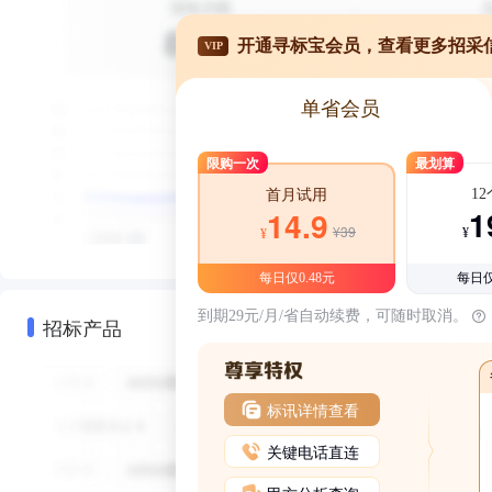
开通寻标宝会员，查看更多招采
VIP
单省会员
限购一次
最划算
1
首月试用
1
14.9
¥39
¥
¥
每日仅0.48元
每日仅
到期29元/月/省自动续费，可随时取消。
招标产品
标讯详情查看
关键电话直连