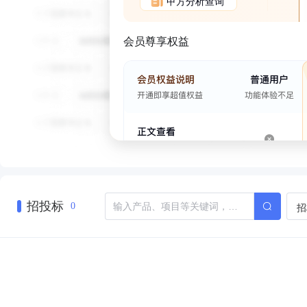
甲方分析查询
会员尊享权益
招投标
招
0