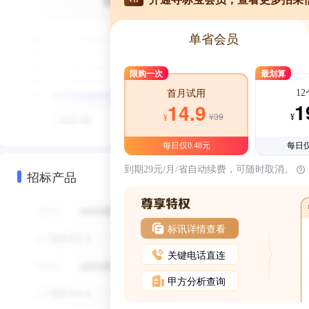
单省会员
限购一次
最划算
1
首月试用
1
14.9
¥39
¥
¥
每日仅0.48元
每日仅
到期29元/月/省自动续费，可随时取消。
招标产品
标讯详情查看
关键电话直连
甲方分析查询