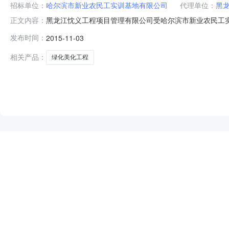
招标单位：
哈尔滨市新业农民工实训基地有限公司
代理单位：
黑
黑龙江忱义工程项目管理有限公司受哈尔滨市新业农民工
正文内容：
美化工程进行竞争性磋商招标，欢迎合格的供应商前来投标。
发布时间：
2015-11-03
目联系人：暴雪荣项目联系电话：13836176022采
13836176022代理机构联
相关产品：
绿化美化工程
NEW
HOT
5折起