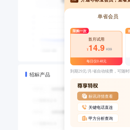
单省会员
限购一次
首月试用
14.9
¥39
¥
每日仅0.48元
到期29元/月/省自动续费，可随
招标产品
标讯详情查看
关键电话直连
甲方分析查询