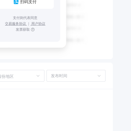
扫码支付
支付则代表同意
交易服务协议
｜
用户协议
发票获取
省份地区