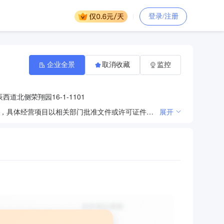
登录/注册
企业全景
取消收藏
监控
道北侧荣翔园16-1-1101
许可项目：建设工程施工；建筑劳务分包。（依法须经批准的项目，经相关部门批准后方可开展经营活动，具体经营项目以相关部门批准文件或许可证件为准）一般项目：金属制品销售；涂料销售（不含危险化学品）；交通及公共管理用金属标牌制造；电气信号设备装置销售；消防器材销售；安防设备销售；交通设施维修；安全系统监控服务；交通及公共管理用标牌销售；广告制作；电气信号设备装置制造；铁路运输基础设备销售；照明器具制造；照明器具销售；规划设计管理；信息技术咨询服务；工程管理服务；园林绿化工程施工；劳务服务（不含劳务派遣）；水泥制品销售；塑料制品销售。（除依法须经批准的项目外，凭营业执照依法自主开展经营活动）
展开