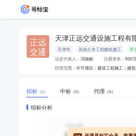
天津正远交通设施工程有
正远
交通
天津市
其他土木工程建筑施工
开
法定代表人：
冯瑞彬
注册资本：
500
经营范围：
招标
中标
代理
（0）
（0）
（0）
招标分析
开通寻标宝会员，查看
VIP