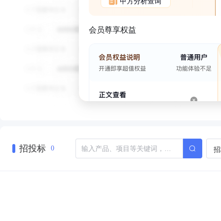
甲方分析查询
会员尊享权益
招投标
招
0