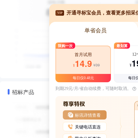
开通寻标宝会员，查看更多招采
VIP
单省会员
限购一次
最划算
1
首月试用
1
14.9
¥39
¥
¥
每日仅0.48元
每日仅
到期29元/月/省自动续费，可随时取消。
招标产品
标讯详情查看
关键电话直连