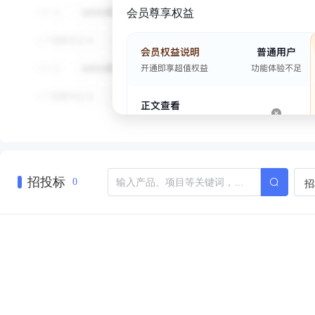
会员尊享权益
招投标
招
0