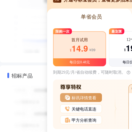
单省会员
限购一次
最划算
1
首月试用
1
14.9
¥39
¥
¥
每日仅0.48元
每日仅
到期29元/月/省自动续费，可随时取消。
招标产品
标讯详情查看
关键电话直连
甲方分析查询