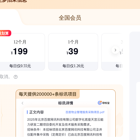
全国会员
最划算
12个月
1个月
3个月
199
39
99
¥
¥
¥
每日仅0.55元
每日仅1.26元
每日仅1.08元
时取消。