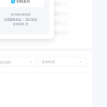
扫码支付
支付则代表同意
交易服务协议
｜
用户协议
发票获取
省份地区