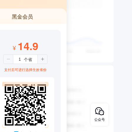
黑金会员
14.9
¥
支付后可进行选择生效省份
公众号