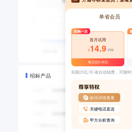
单省会员
限购一次
首月试用
14.9
¥39
¥
每日仅0.48元
到期29元/月/省自动续费，可随
招标产品
标讯详情查看
关键电话直连
甲方分析查询