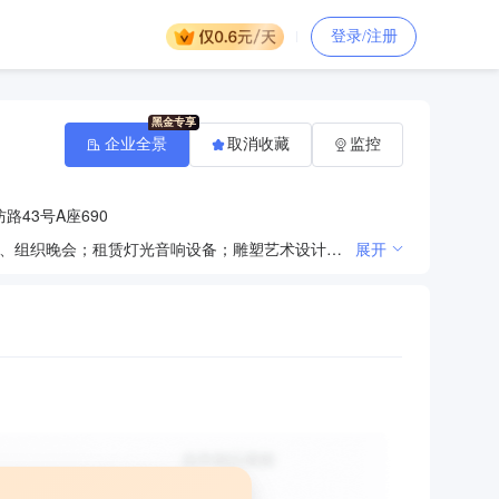
登录/注册
企业全景
取消收藏
监控
43号A座690
专业承包；承办展览展示；组织文化艺术交流活动（不含棋牌）；会议服务；电脑图文设计、制作；筹备、组织晚会；租赁灯光音响设备；雕塑艺术设计；企业策划。（领取本执照后，应到区县住建委（房管局）取得行政许可。；企业依法自主选择经营项目，开展经营活动；依法须经批准的项目，经相关部门批准后依批准的内容开展经营活动；不得从事本市产业政策禁止和限制类项目的经营活动。）
展开