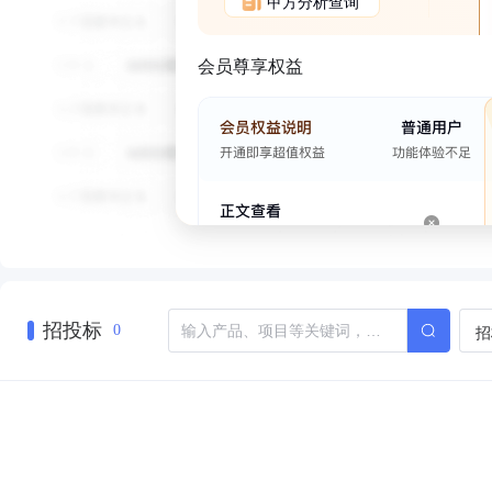
甲方分析查询
会员尊享权益
招投标
招
0