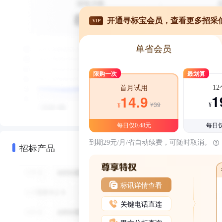
开通寻标宝会员，查看更多招采
VIP
单省会员
限购一次
最划算
1
首月试用
1
14.9
¥39
¥
¥
每日仅0.48元
每日仅
到期29元/月/省自动续费，可随时取消。
招标产品
标讯详情查看
关键电话直连