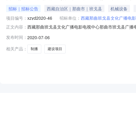
招标｜招标公告
西藏自治区｜那曲市｜班戈县
机械设备
项目编号：
xzyd2020-46
招标单位：
西藏那曲班戈县文化广播电影
西藏那曲班戈县文化广播电影电视中心那曲市班戈县广播
正文内容：
项目招标公告品目货物/通用设备/广播、电视、电影设备/
发布时间：
2020-07-06
电视播出中心设备,货物/通用设备/广播、电视、电影设
告时间2020年07月06日
相关产品：
制播
建设项目
NEW
HOT
5折起