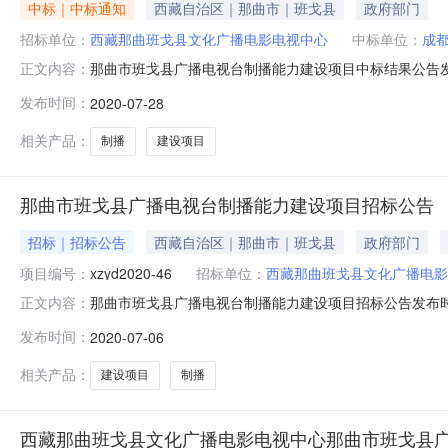
中标｜中标通知
西藏自治区｜那曲市｜班戈县
政府部门
招标单位：
西藏那曲班戈县文化广播电影电视中心
中标单位：
成
那曲市班戈县广播电视台制播能力建设项目中标结果公告发布时间：
正文内容：
2http://220.182.49.168/upload/images_file/kefile/cms
发布时间：
2020-07-28
中标结果公告项目编号：xzyd2020-46二
相关产品：
制播
建设项目
那曲市班戈县广播电视台制播能力建设项目招标公告
招标｜招标公告
西藏自治区｜那曲市｜班戈县
政府部门
项目编号：
xzyd2020-46
招标单位：
西藏那曲班戈县文化广播电影
那曲市班戈县广播电视台制播能力建设项目招标公告发布时间
正文内容：
招标产品：电视,节目制作设备所属行业：;电视机;其它
发布时间：
2020-07-06
楼3-1室获取招标文件，并于2020年7月27日下午16点
相关产品：
建设项目
制播
西藏那曲班戈县文化广播电影电视中心那曲市班戈县