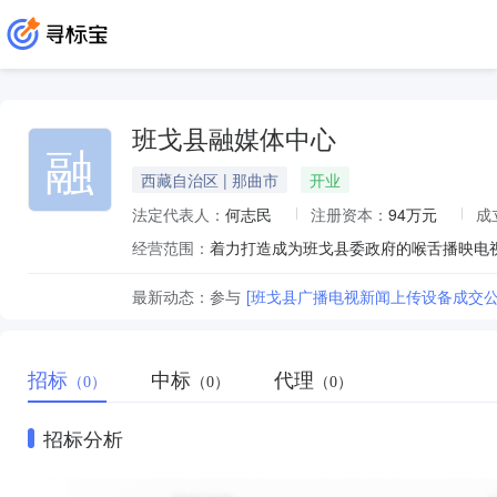
班戈县融媒体中心
融
西藏自治区 | 那曲市
开业
法定代表人：
何志民
注册资本：
94万元
成
经营范围：
着力打造成为班戈县委政府的喉舌播映电
最新动态：
参与
[班戈县广播电视新闻上传设备成交公
招标
中标
代理
（0）
（0）
（0）
招标分析