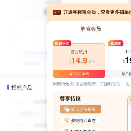
开通寻标宝会员，查看更多招采
VIP
单省会员
限购一次
最划算
1
首月试用
1
14.9
¥39
¥
¥
每日仅0.48元
每日仅
到期29元/月/省自动续费，可随时取消。
招标产品
标讯详情查看
关键电话直连