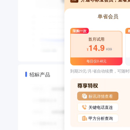
单省会员
限购一次
首月试用
14.9
¥39
¥
每日仅0.48元
到期29元/月/省自动续费，可随
招标产品
标讯详情查看
关键电话直连
甲方分析查询