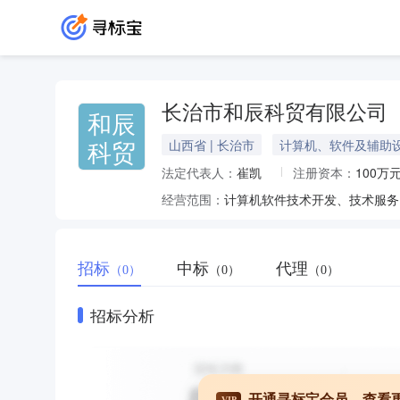
长治市和辰科贸有限公司
和辰
科贸
山西省 | 长治市
计算机、软件及辅助
法定代表人：
崔凯
注册资本：
100万
经营范围：
招标
中标
代理
（0）
（0）
（0）
招标分析
开通寻标宝会员，查看
VIP