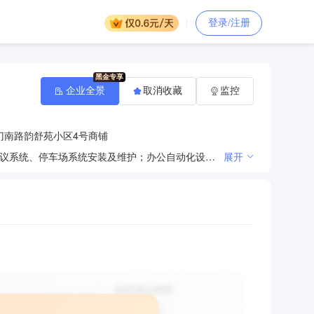
登录/注册
企业全景
取消收藏
监控
门南路韵舒苑小区4号商铺
计算机软件技术开发、技术服务；计算机信息系统集成；计算机网络综合布线；计算机网络维护；视频会议系统、停车场系统安装及维护；办公自动化设备、空调设备销售及安装；家用电器、电子产品、数码产品、通讯设备（除经营卫星电视广播地面接收设施的专控产品）、电脑耗材、家具、劳保产品、机电设备、五金交电、办公用品、日用百货、仪器仪表、太阳能设备、健身器材、发电机、多媒体设备、楼宇对讲机批发零售；门窗制作销售。（依法须经批准的项目，经相关部门批准后方可开展经营活动）***
展开