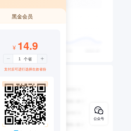
黑金会员
14.9
¥
支付后可进行选择生效省份
公众号