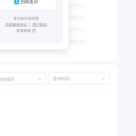
扫码支付
支付则代表同意
交易服务协议
｜
用户协议
发票获取
省份地区