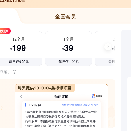
全国会员
最划算
12个月
1个月
3个月
199
39
99
¥
¥
¥
每日仅0.55元
每日仅1.26元
每日仅1.08元
时取消。