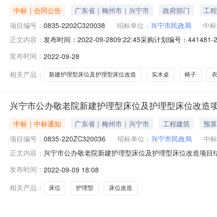
中标｜合同公告
广东省｜梅州市｜兴宁市
政府部门
工程
项目编号：
0835-2202C320038
招标单位：
兴宁市民政局
中标
发布时间：2022-09-2809:22:45采购计划编号：4
正文内容：
敬老院新建护理型床位及护理型床位改造项目的合同公告一、
发布时间：
2022-09-28
0835-220ZC320036四、项目名称兴宁市公办敬
相关产品：
新建护理型床位及护理型床位改造
实木桌
椅子
兴宁市公办敬老院新建护理型床位及护理型床位改造
中标｜中标通知
广东省｜梅州市｜兴宁市
工程建筑
预算
项目编号：
0835-220ZC320036
招标单位：
兴宁市民政局
中标
兴宁市公办敬老院新建护理型床位及护理型床位改造项目结果
正文内容：
采购结果合同包1(兴宁市公办敬老院新建护理型床位及护
发布时间：
2022-09-09 18:08
A1栋5号商铺二楼4,748,919.10元四、主要标的
购标的品
相关产品：
床位
护理型
床位改造