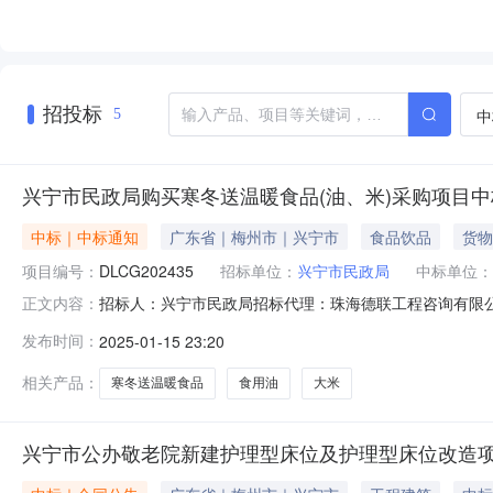
招投标
中
5
兴宁市民政局购买寒冬送温暖食品(油、米)采购项目中
中标｜中标通知
广东省｜梅州市｜兴宁市
食品饮品
货物
项目编号：
DLCG202435
招标单位：
兴宁市民政局
中标单位：
招标人：兴宁市民政局招标代理：珠海德联工程咨询有限公司联系人
正文内容：
（油、米）采购项目三、采购结果：供应商名称供应商地址中
发布时间：
2025-01-15 23:20
号采购标的数量（单位）投标单项价（元）交货时间1食用油6000
相关产品：
寒冬送温暖食品
食用油
大米
兴宁市公办敬老院新建护理型床位及护理型床位改造