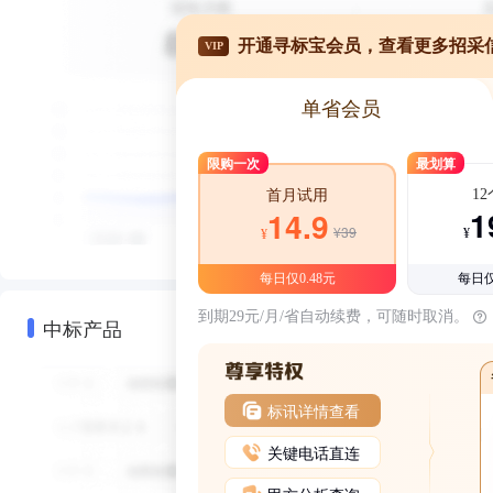
开通寻标宝会员，查看更多招采
VIP
单省会员
限购一次
最划算
1
首月试用
1
14.9
¥39
¥
¥
每日仅0.48元
每日仅
到期29元/月/省自动续费，可随时取消。
中标产品
标讯详情查看
关键电话直连