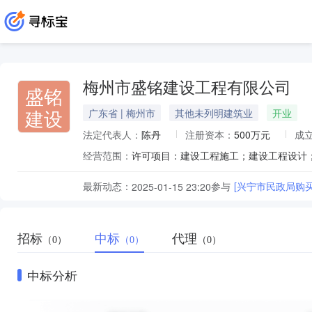
梅州市盛铭建设工程有限公司
盛铭
建设
广东省 | 梅州市
其他未列明建筑业
开业
法定代表人：
陈丹
注册资本：
500万元
成
经营范围：
最新动态：
参与
[兴宁市民政局购买
2025-01-15 23:20
招标
中标
代理
（0）
（0）
（0）
中标分析