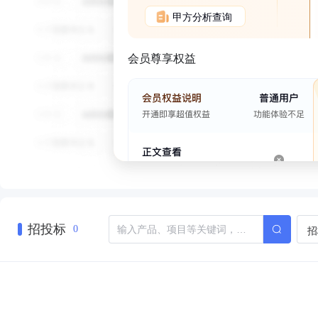
甲方分析查询
会员尊享权益
招投标
招
0