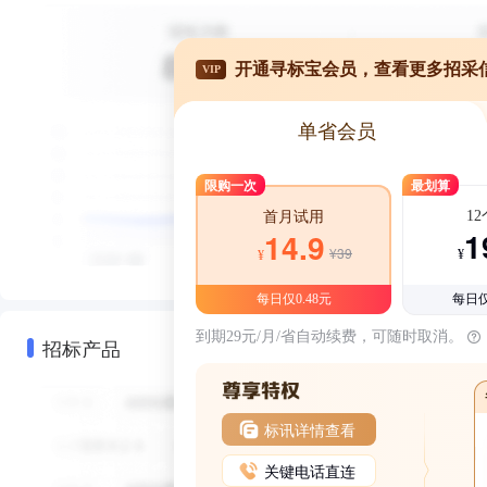
开通寻标宝会员，查看更多招采
VIP
单省会员
限购一次
最划算
1
首月试用
1
14.9
¥39
¥
¥
每日仅0.48元
每日仅
到期29元/月/省自动续费，可随时取消。
招标产品
标讯详情查看
关键电话直连