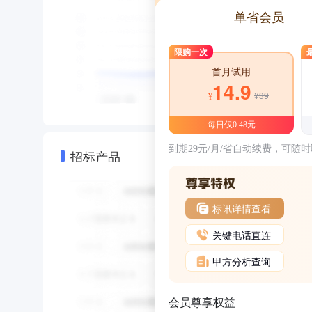
单省会员
限购一次
首月试用
14.9
¥39
¥
每日仅0.48元
到期29元/月/省自动续费，可随
招标产品
标讯详情查看
关键电话直连
甲方分析查询
会员尊享权益