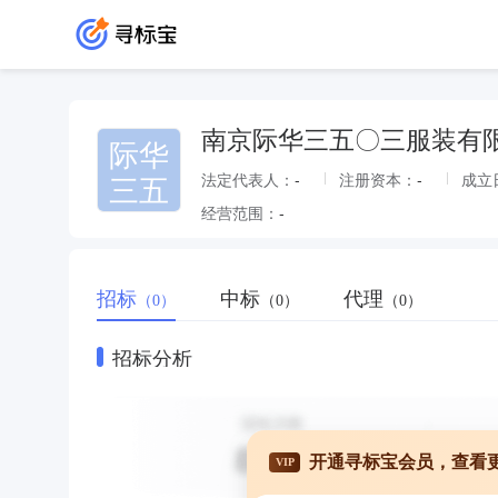
南京际华三五〇三服装有
际华
三五
法定代表人：
-
注册资本：
-
成立
经营范围：
-
招标
中标
代理
（0）
（0）
（0）
招标分析
开通寻标宝会员，查看
VIP