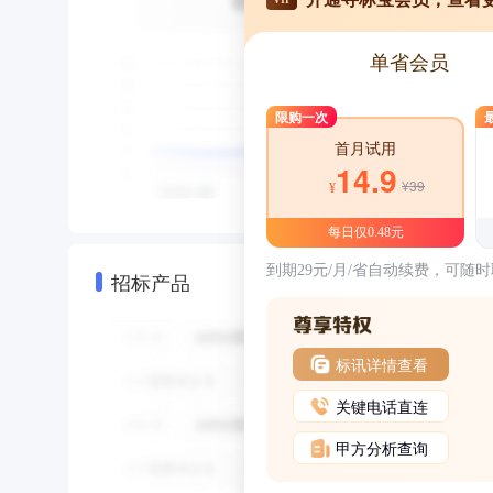
单省会员
限购一次
首月试用
14.9
¥39
¥
每日仅0.48元
到期29元/月/省自动续费，可随
招标产品
标讯详情查看
关键电话直连
甲方分析查询