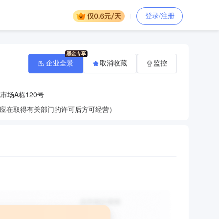
登录/注册
企业全景
取消收藏
监控
场A栋120号
应在取得有关部门的许可后方可经营）