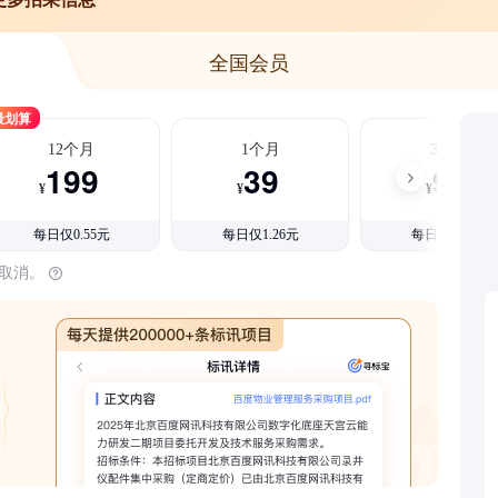
全国会员
最划算
12个月
1个月
3个月
199
39
99
¥
¥
¥
每日仅0.55元
每日仅1.26元
每日仅1.08元
时取消。