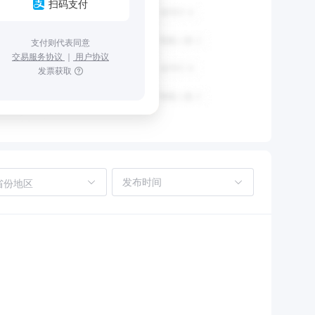
扫码支付
支付则代表同意
交易服务协议
｜
用户协议
发票获取
省份地区