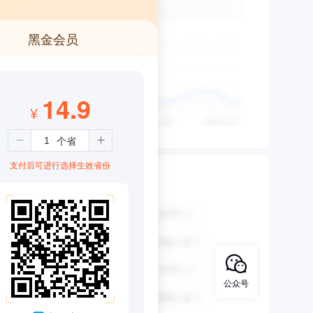
黑金会员
14.9
¥
支付后可进行选择生效省份
公众号