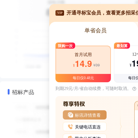
开通寻标宝会员，查看更多招采
VIP
单省会员
限购一次
最划算
1
首月试用
1
14.9
¥39
¥
¥
每日仅0.48元
每日仅
到期29元/月/省自动续费，可随时取消。
招标产品
标讯详情查看
关键电话直连