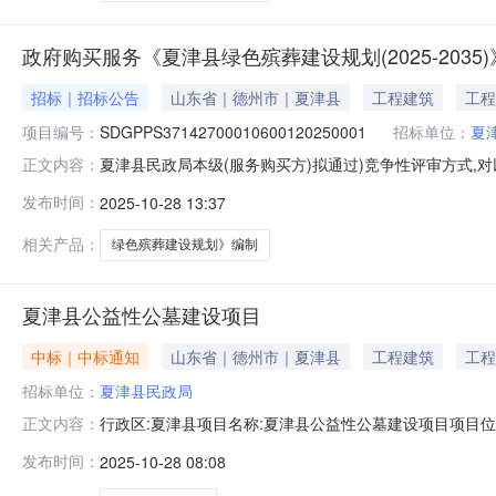
政府购买服务《夏津县绿色殡葬建设规划(2025-2035
招标｜招标公告
山东省｜德州市｜夏津县
工程建筑
工程
项目编号：
SDGPPS37142700010600120250001
招标单位：
夏
夏津县民政局本级(服务购买方)拟通过)竞争性评审方式,对
正文内容：
购买服务计划项目编码:SDGPPS371427000106001202
发布时间：
2025-10-28 13:37
容：1、购买服务内容：规划内容主要包括对现状设施总
相关产品：
绿色殡葬建设规划》编制
夏津县公益性公墓建设项目
中标｜中标通知
山东省｜德州市｜夏津县
工程建筑
工程
招标单位：
夏津县民政局
行政区:夏津县项目名称:夏津县公益性公墓建设项目项目位置:30
正文内容：
使用年限:行业分类:国家机构土地级别:十五等级成交价格(万
发布时间：
2025-10-28 08:08
限:0.000上限:约定交地时间:2025-10-27约定开工时间: