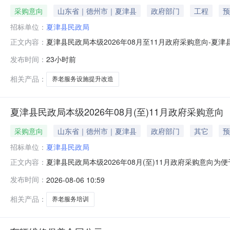
采购意向
山东省｜德州市｜夏津县
政府部门
工程
预
招标单位：
夏津县民政局
夏津县民政局本级2026年08月至11月政府采购意向-
正文内容：
月至11月政府采购意向采购单位：夏津县民政局本级采购项目名
发布时间：
23小时前
装,B05110000建筑幕墙工程,B01990000其他房屋施工,B
相关产品：
养老服务设施提升改造
夏津县民政局本级2026年08月(至)11月政府采购意向
采购意向
山东省｜德州市｜夏津县
政府部门
其它
预
招标单位：
夏津县民政局
夏津县民政局本级2026年08月(至)11月政府采购意
正文内容：
定，现将夏津县民政局本级2026年08月(至)11月政
发布时间：
2026-08-06 10:59
津县养老服务人才队伍培养项目对全县养老从业人员进行开展
排，具体采
相关产品：
养老服务培训