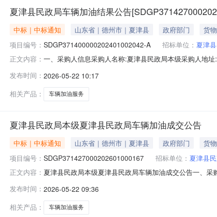
夏津县民政局车辆加油结果公告[SDGP37142700020260
中标｜中标通知
山东省｜德州市｜夏津县
政府部门
货物
项目编号：
SDGP371400000202401002042-A
招标单位：
夏津县
一、采购人信息采购人名称:夏津县民政局本级采购人地址:山
正文内容：
名称:德州市党政机关事业单位公务用车定点加油采购项目框架协
发布时间：
2026-05-22 10:17
油框架协议合同授予阶段项目编号:SDGP3714270002
相关产品：
车辆加油服务
夏津县民政局本级夏津县民政局车辆加油成交公告
中标｜中标通知
山东省｜德州市｜夏津县
政府部门
货物
项目编号：
SDGP371427000202601000167
招标单位：
夏津县民
夏津县民政局本级夏津县民政局车辆加油成交公告一、采购项目名
正文内容：
级四、代理机构：德州市政府采购中心五、成交日期：2026-
发布时间：
2026-05-22 09:36
化销售股份有限公司山东德州石油分公司1.0000003000.
相关产品：
车辆加油服务