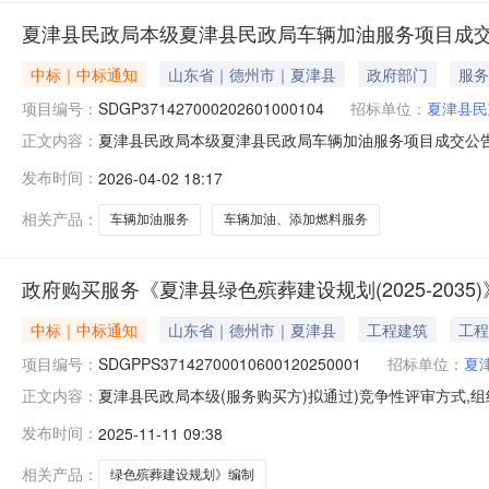
夏津县民政局本级夏津县民政局车辆加油服务项目成
中标｜中标通知
山东省｜德州市｜夏津县
政府部门
服务
项目编号：
SDGP371427000202601000104
招标单位：
夏津县民
夏津县民政局本级夏津县民政局车辆加油服务项目成交公告一、采
正文内容：
人：夏津县民政局本级四、代理机构：德州市政府采购中心五、成
发布时间：
2026-04-02 18:17
添加燃料服务中国石化销售股份有限公司山东德州石油分公司1.
相关产品：
车辆加油服务
车辆加油、添加燃料服务
政府购买服务《夏津县绿色殡葬建设规划(2025-203
中标｜中标通知
山东省｜德州市｜夏津县
工程建筑
工程
项目编号：
SDGPPS37142700010600120250001
招标单位：
夏
夏津县民政局本级(服务购买方)拟通过)竞争性评审方式,组
正文内容：
目购买服务计划项目编码:SDGPPS3714270001060012
发布时间：
2025-11-11 09:38
2035）》编制项目涉及的所有内容三、合同金额及报价明
相关产品：
绿色殡葬建设规划》编制