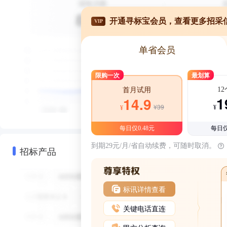
开通寻标宝会员，查看更多招采
VIP
单省会员
限购一次
最划算
1
首月试用
1
14.9
¥39
¥
¥
每日仅0.48元
每日仅
到期29元/月/省自动续费，可随时取消。
招标产品
标讯详情查看
关键电话直连