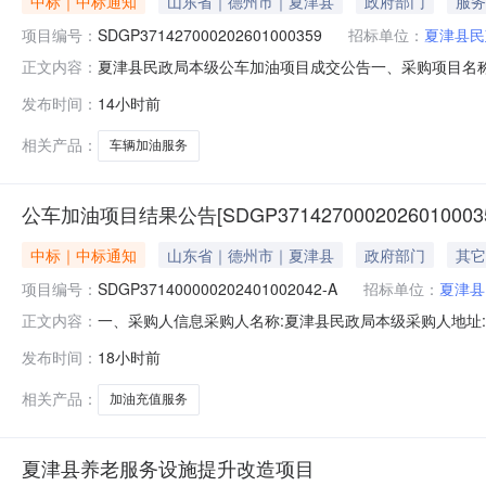
中标｜中标通知
山东省｜德州市｜夏津县
政府部门
服务
项目编号：
SDGP371427000202601000359
招标单位：
夏津县民
夏津县民政局本级公车加油项目成交公告一、采购项目名称：公车
正文内容：
德州市政府采购中心五、成交日期：2026-08-0615:
发布时间：
14小时前
司山东德州石油分公司1.0000003000.000000元七、
相关产品：
车辆加油服务
公车加油项目结果公告[SDGP37142700020260100035
中标｜中标通知
山东省｜德州市｜夏津县
政府部门
其它
项目编号：
SDGP371400000202401002042-A
招标单位：
夏津县
一、采购人信息采购人名称:夏津县民政局本级采购人地址:山
正文内容：
名称:德州市党政机关事业单位公务用车定点加油采购项目框架协
发布时间：
18小时前
议合同授予阶段项目编号:SDGP37142700020260
相关产品：
加油充值服务
夏津县养老服务设施提升改造项目