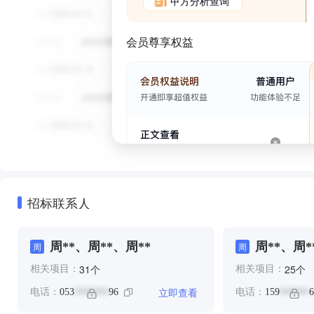
甲方分析查询
会员尊享权益
招标联系人
周**、周**、周**
周**、周*
周
周
个
个
31
25
相关项目：
相关项目：
立即查看
电话：
053
96
电话：
159
6
*******
******