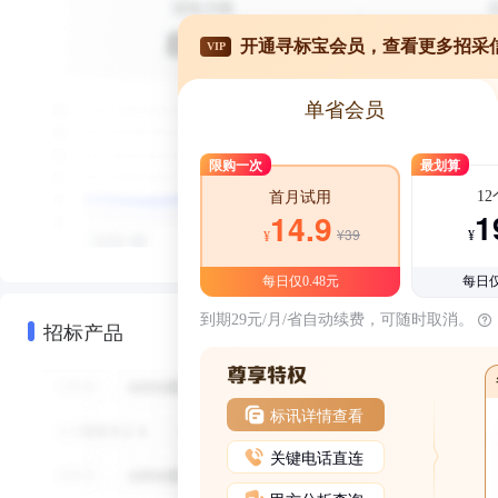
开通寻标宝会员，查看更多招采
VIP
单省会员
限购一次
最划算
1
首月试用
1
14.9
¥39
¥
¥
每日仅0.48元
每日仅
到期29元/月/省自动续费，可随时取消。
招标产品
标讯详情查看
关键电话直连