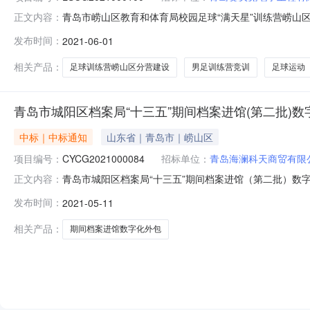
青岛市崂山区教育和体育局校园足球“满天星”训练营崂山区分
正文内容：
设二次招标中标公告一、项目名称：校园足球“满天星”训练
发布时间：
2021-06-01
期:2021-05-08五、开标时间:2021-06-010
相关产品：
足球训练营崂山区分营建设
男足训练营竞训
足球运动
青岛市城阳区档案局“十三五”期间档案进馆(第二批)
中标｜中标通知
山东省｜青岛市｜崂山区
项目编号：
CYCG2021000084
招标单位：
青岛海澜科天商贸有限
青岛市城阳区档案局“十三五”期间档案进馆（第二批）数字化
正文内容：
名称：无分包“十三五”期间档案进馆（第二批）数字化外包四、招
发布时间：
2021-05-11
（公司名称）：青岛兰之卉丰办公用品有限公司中标金额（元/
相关产品：
期间档案进馆数字化外包