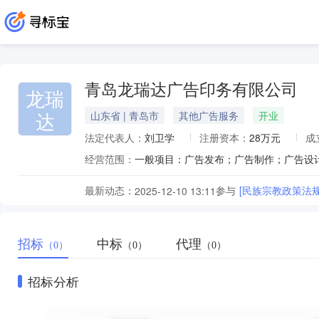
青岛龙瑞达广告印务有限公司
龙瑞
达
山东省 | 青岛市
其他广告服务
开业
法定代表人：
刘卫学
注册资本：
28万元
成
经营范围：
最新动态：
参与
[民族宗教政策法
2025-12-10 13:11
招标
中标
代理
（0）
（0）
（0）
招标分析