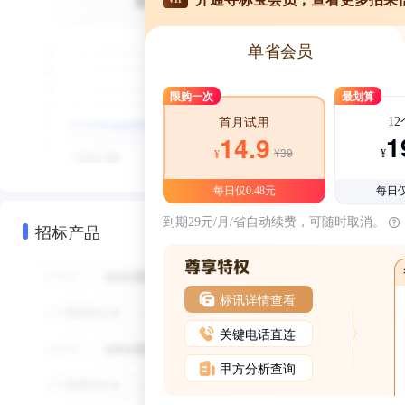
单省会员
限购一次
最划算
1
首月试用
1
14.9
¥39
¥
¥
每日仅0.48元
每日仅
到期29元/月/省自动续费，可随时取消。
招标产品
标讯详情查看
关键电话直连
甲方分析查询