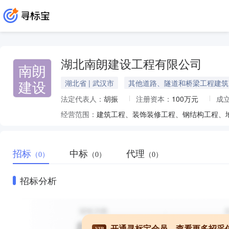
湖北南朗建设工程有限公司
南朗
建设
湖北省 | 武汉市
其他道路、隧道和桥梁工程建筑
法定代表人：
胡振
注册资本：
100万元
成
经营范围：
招标
中标
代理
（0）
（0）
（0）
招标分析
开通寻标宝会员，查看更多招采
VIP