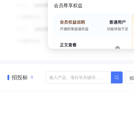
会员尊享权益
招投标
招
0