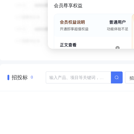
会员尊享权益
招投标
招
0