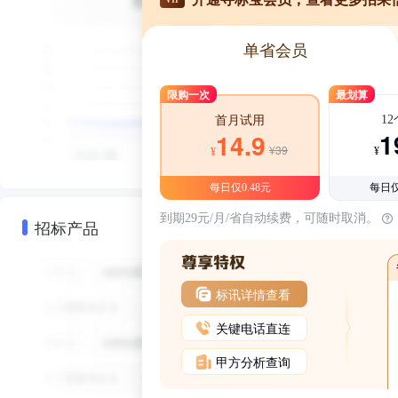
单省会员
限购一次
最划算
1
首月试用
1
14.9
¥39
¥
¥
每日仅0.48元
每日仅
到期29元/月/省自动续费，可随时取消。
招标产品
标讯详情查看
关键电话直连
甲方分析查询