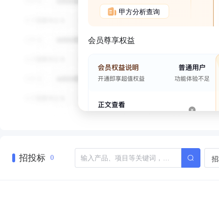
甲方分析查询
会员尊享权益
招投标
招
0