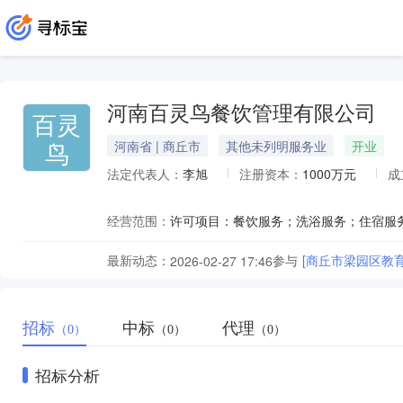
河南百灵鸟餐饮管理有限公司
百灵
鸟
河南省 | 商丘市
其他未列明服务业
开业
法定代表人：
李旭
注册资本：
1000万元
成
经营范围：
最新动态：
参与
[商丘市梁园区教
2026-02-27 17:46
招标
中标
代理
（0）
（0）
（0）
招标分析