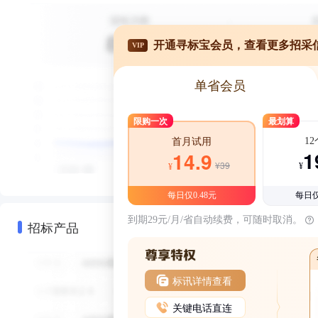
开通寻标宝会员，查看更多招采
VIP
单省会员
限购一次
最划算
1
首月试用
1
14.9
¥39
¥
¥
每日仅0.48元
每日仅
到期29元/月/省自动续费，可随时取消。
招标产品
标讯详情查看
关键电话直连