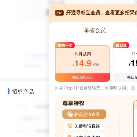
开通寻标宝会员，查看更多招采
VIP
单省会员
限购一次
最划算
1
首月试用
1
14.9
¥39
¥
¥
每日仅0.48元
每日仅
到期29元/月/省自动续费，可随时取消。
招标产品
标讯详情查看
关键电话直连