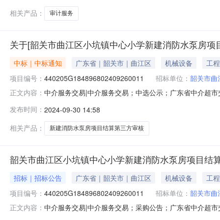
相关产品：
审计服务
关于[韶关市曲江区小坑镇中心小学新建消防水泵房项
中标｜中标通知
广东省｜韶关市｜曲江区
机械设备
工程
项目编号：
440205G184896802409260011
招标单位：
韶关市曲
中介服务交易|中介服务交易；中选公示；广东省中介超市交易系
正文内容：
目结算第三方审核项目业主名称：韶关市曲江区小坑镇中心
发布时间：
2024-09-30 14:58
选取中介机构方式：直接选取业务单位咨询电话：0751-
号泰维智
相关产品：
新建消防水泵房项目结算第三方审核
韶关市曲江区小坑镇中心小学新建消防水泵房项目结
招标｜招标公告
广东省｜韶关市｜曲江区
机械设备
工程
项目编号：
440205G184896802409260011
招标单位：
韶关市曲
中介服务交易|中介服务交易；采购公告；广东省中介超市交易系
正文内容：
目结算第三方审核中介服务事项：无（属于非行政管理的