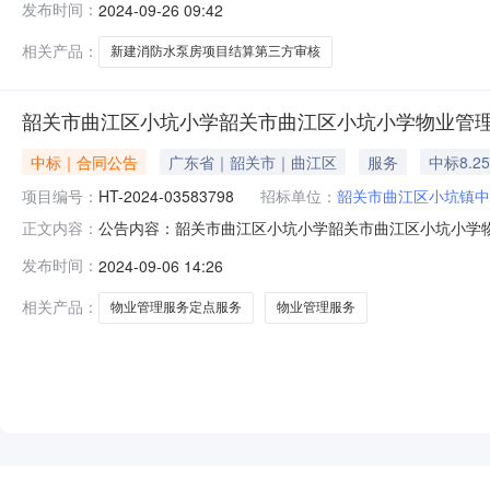
发布时间：
2024-09-26 09:42
0751-6911281投资审批项目：否投资审批项目编码
后5个工
相关产品：
新建消防水泵房项目结算第三方审核
韶关市曲江区小坑小学韶关市曲江区小坑小学物业管
中标｜合同公告
广东省｜韶关市｜曲江区
服务
中标8.2
项目编号：
HT-2024-03583798
招标单位：
韶关市曲江区小坑镇中
公告内容：韶关市曲江区小坑小学韶关市曲江区小坑小学物业
正文内容：
物业管理服务定点服务定点议价采购合同三、项目编号DDYJ
发布时间：
2024-09-06 14:26
坑小学地址：广东省-韶关市-曲江区小坑镇中心小学联系方
相关产品：
物业管理服务定点服务
物业管理服务
NEW
HOT
5折起