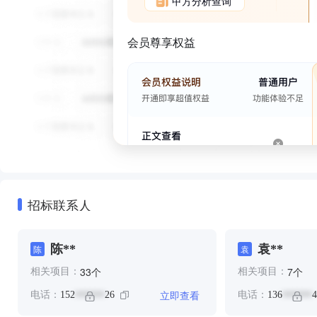
甲方分析查询
会员尊享权益
招标联系人
陈**
袁**
陈
袁
个
个
33
7
相关项目：
相关项目：
立即查看
电话：
152
26
电话：
136
4
******
******