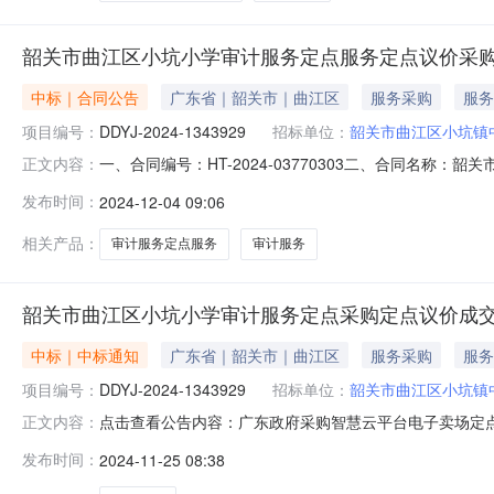
韶关市曲江区小坑小学审计服务定点服务定点议价采
中标｜合同公告
广东省｜韶关市｜曲江区
服务采购
服务
项目编号：
DDYJ-2024-1343929
招标单位：
韶关市曲江区小坑镇
一、合同编号：HT-2024-03770303二、合同名称：
正文内容：
小坑小学审计服务定点采购五、合同主体采购人（甲方）：韶
发布时间：
2024-12-04 09:06
律会计师事务所有限公司地址：东河街道联系方式：1345
相关产品：
审计服务定点服务
审计服务
韶关市曲江区小坑小学审计服务定点采购定点议价成
中标｜中标通知
广东省｜韶关市｜曲江区
服务采购
服务
项目编号：
DDYJ-2024-1343929
招标单位：
韶关市曲江区小坑镇
点击查看公告内容：广东政府采购智慧云平台电子卖场定点议价成
正文内容：
2111:16:44启动。现将本次议价结果公布如下：本项
发布时间：
2024-11-25 08:38
（三）成交标的明细服务描述数量单位供应商报价(元)是否中