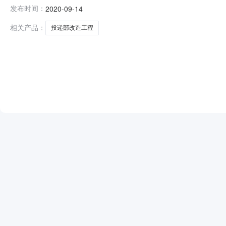
改造工程项目编号AHRBZB-2020275开标时间2020年
发布时间：
2020-09-14
标单位如有异议或质疑，可在中标公示期内，以书面形式向招
话：
相关产品：
投递部改造工程