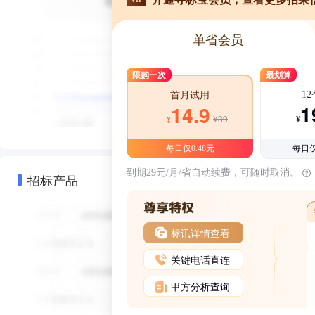
单省会员
限购一次
最划算
1
首月试用
1
14.9
¥39
¥
¥
每日仅0.48元
每日仅
到期29元/月/省自动续费，可随时取消。
招标产品
标讯详情查看
关键电话直连
甲方分析查询