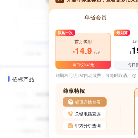
单省会员
限购一次
最划算
1
首月试用
1
14.9
¥39
¥
¥
每日仅0.48元
每日仅
到期29元/月/省自动续费，可随时取消。
招标产品
标讯详情查看
关键电话直连
甲方分析查询