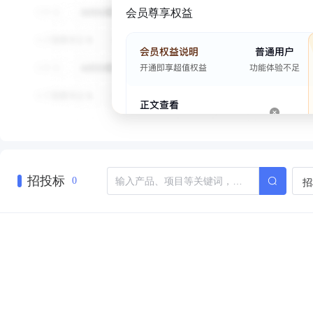
会员尊享权益
招投标
招
0