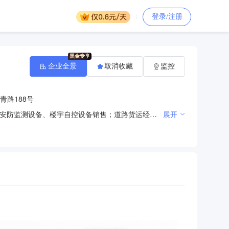
登录/注册
企业全景
取消收藏
监控
青路188号
机电设备安装工程、消防设施工程、建筑智能化工程、城市及道路照明工程、管道工程、市政公用工程；安防监测设备、楼宇自控设备销售；道路货运经营。；（依法须经批准的项目，经相关部门批准后方可开展经营活动）许可项目：建筑劳务分包；各类工程建设活动（依法须经批准的项目，经相关部门批准后方可开展经营活动，具体经营项目以审批结果为准）一般项目：建筑材料销售；安全技术防范系统设计施工服务（除依法须经批准的项目外，凭营业执照依法自主开展经营活动）
展开