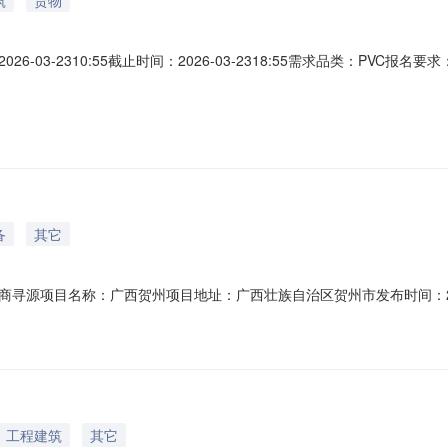
-03-2310:55截止时间：2026-03-2318:55需求品类：PV
设备安装有限公司企业类型：民营地产企业地址：南通市海门区常乐镇常青
求供应商家数企业类型其他要求PVC企业所在地：昆明市；品类信息需求
备
其它
项目名称：广西贺州项目地址：广西壮族自治区贺州市发布时间：2025-10-2
工程建筑
其它