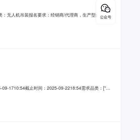
0需求品类：无人机吊装报名要求：经销商/代理商，生产型企业；无
公众号
常乐镇常青路188号项目名称：广西贺州项目地址：广西壮
:54截止时间：2025-09-2218:54需求品类：["四