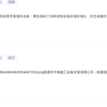
备
货物
寻源项目名称：廊坊高科三河科创智谷项目项目地址：河北省廊坊市发布时间：2
备
其它
c29b248ef49c8234d4703d.png南通市中南建工设备安装有限
止时间：2024-11-2517:40需求品类：路灯报名要求：经销商/代理商，生
装有限公司（南通项目）企业类型：--企业地址：--项目名称：重庆芯