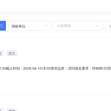
招标单位
筑
其它
12:33截止时间：2026-04-1018:00需求品类：JDG报名要求：经
：民营地产企业地址：南通市海门区常乐镇常青路188号项目名称：天水
JDG服务区域：天水市；品类信息需求品类：JDG供应商要求：1、经
筑
货物