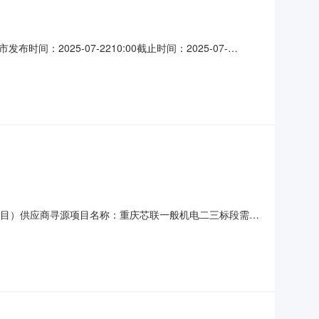
025-07-2210:00截止时间：2025-07-
公司（南通项目）供应商寻源项目名称：重庆芯联一般机电二三标段需求
产型企业；无要求；不含施工/安装；联系电话：18936182678
联一般机电二三标段项