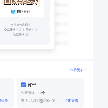
扫码支付
支付则代表同意
交易服务协议
｜
用户协议
发票获取
查看更多
许**
许
个
19
相关项目：
即查看
立即查看
电话：
189
55
******