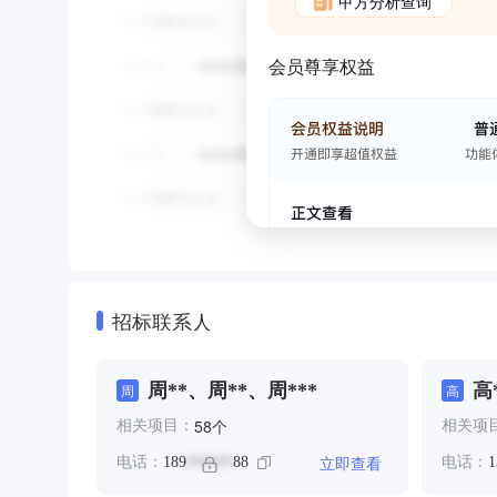
甲方分析查询
会员尊享权益
招标联系人
周**、周**、周***
高
周
高
个
58
相关项目：
相关项
立即查看
电话：
189
88
电话：
1
******