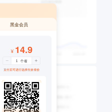
黑金会员
14.9
¥
支付后可进行选择生效省份