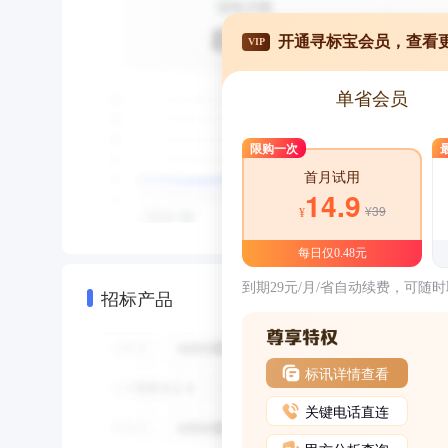
开通寻标宝会员，查看
VIP
单省会员
限购一次
首月试用
14.9
¥39
¥
每日仅0.48元
到期29元/月/省自动续费，可随
招标产品
标讯详情查看
关键电话直连