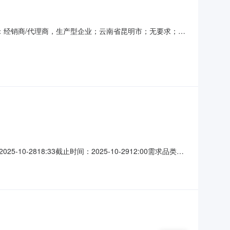
C报名要求：经销商/代理商，生产型企业；云南省昆明市；无要求；不
路188号项目名称：昆明项目pvc寻源项目地址：项目阶
品类：PVC供应商要求：1、经营模式：经销商/代理商，
818:33截止时间：2025-10-2912:00需求品类：