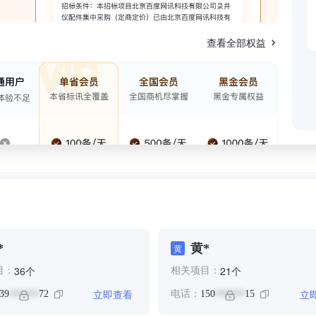
查看全部权益
*
黄*
黄
个
个
36
21
目：
相关项目：
立即查看
立
39
72
电话：
150
15
******
******