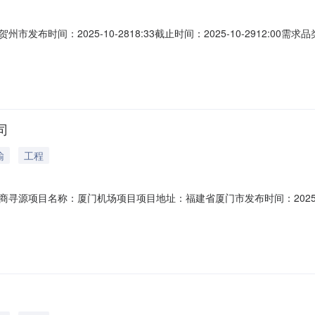
布时间：2025-10-2818:33截止时间：2025-10-2912:0
市中南建工设备安装有限公司企业类型：民营地产企业地址：南通市海门区
阶段需求信息材料名称规格型号品牌采购量单位需求供应商家数企业类型
司
输
工程
目名称：厦门机场项目项目地址：福建省厦门市发布时间：2025-09-1710