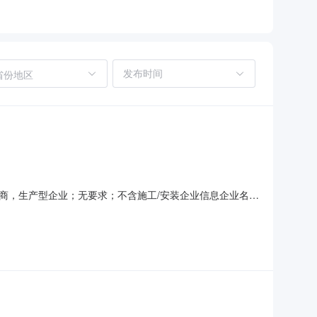
省份地区
销商/代理商，生产型企业；无要求；不含施工/安装企业信息企业名
JDG寻源项目地址：项目阶段：需求信息材料名称规格型号
营模式：经销商/代理商，生产型企业；2、品牌要求：无要