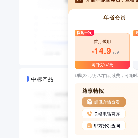
单省会员
限购一次
首月试用
14.9
¥39
¥
每日仅0.48元
到期29元/月/省自动续费，可随
中标产品
标讯详情查看
关键电话直连
甲方分析查询