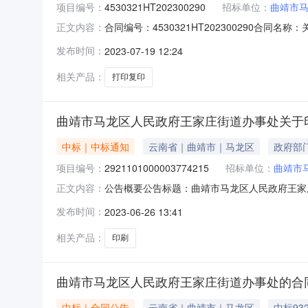
项目编号：
4530321HT202300290
招标单位：
曲靖市
合同编号：4530321HT202300290合同
正文内容：
家庄街道财政所供应商（乙方）：马龙区金桥文印分店
发布时间：
2023-07-19 12:24
19代理机构：进口产品审核前公示：采购公告（或
相关产品：
打印复印
曲靖市马龙区人民政府王家庄街道办事处关于
中标｜中标通知
云南省｜曲靖市｜马龙区
政府部
项目编号：
2921101000003774215
招标单位：
曲靖市
公告概要公告标题：曲靖市马龙区人民政府王家庄
正文内容：
人民政府王家庄街道办事处关于印刷服务的服务市场
发布时间：
2023-06-26 13:41
人民政府王家庄街道办事处关于印刷服务的服务市场采购
相关产品：
印刷
曲靖市马龙区人民政府王家庄街道办事处的合
中标｜合同公告
云南省｜曲靖市｜马龙区
中标93