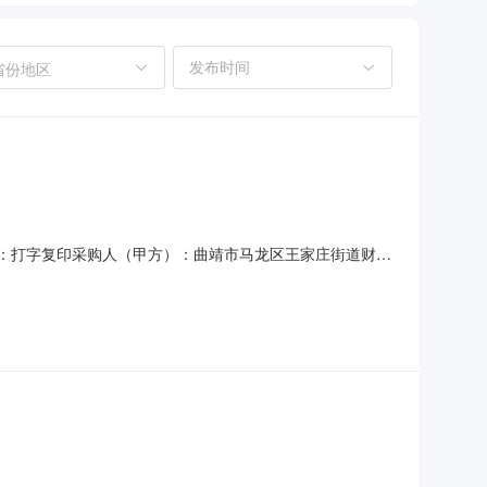
省份地区
7项目名称：打字复印采购人（甲方）：曲靖市马龙区王家庄街道财政
023-09-18合同公告日期：2023-09-18代理机构：
家庄街道办事处关于印刷服务的服务市场采购项