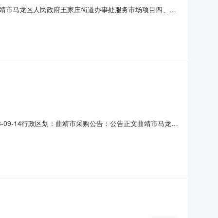
靖市马龙区人民政府王家庄街道办事处服务市场项目四、采
号单位数量单价(元)总价(元)1印刷服务详见附件项
曲靖市马龙区人民政府王家庄街道办事处联系人：杨春元联系电
09-14行政区划：曲靖市采购公告：公告正文曲靖市马龙区
，现将采购结果公示如下：一、项目信息项目名称:曲靖市马龙区
项目联系电话:13732793218采购计划信息