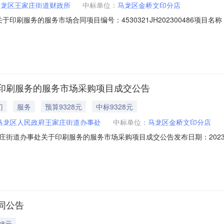
马龙区王家庄街道财政所
中标单位：
马龙区金桥文印分店
名称：关于印刷服务的服务市场合同项目编号：4530321JH20230048
所属地域：曲靖市所属行业：装订及印刷相关服务合同金额：9328.50元合同
单一来源审核前公示）：专家抽取记录：中标、成交公告：合同附件：合同书.
印刷服务的服务市场采购项目成交公告
门
服务
预算9328元
中标9328元
马龙区人民政府王家庄街道办事处
中标单位：
马龙区金桥文印分店
街道办事处关于印刷服务的服务市场采购项目成交公告发布日期：2023-
采购项目（项目编号:2921101000003774215）采购已经结束
项目采购项目项目编号:2921101000003774215项目联系人:杨春元
同公告
28元