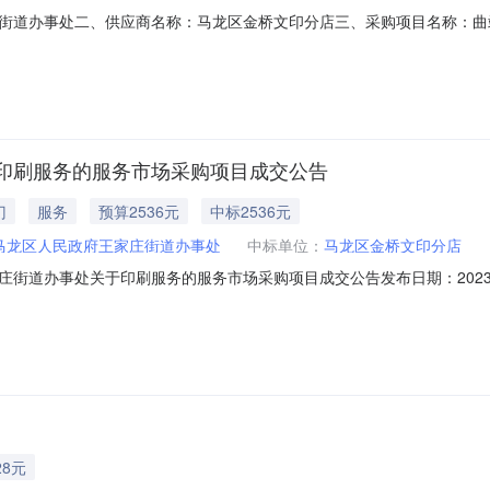
街道办事处二、供应商名称：马龙区金桥文印分店三、采购项目名称：曲
、合同编号：11N0151541092023601六、合同内容：序号标项名称规格型
本概况：七、其它事项：详见附件中的合同文件八、联系方式1、采购人名称：
印刷服务的服务市场采购项目成交公告
门
服务
预算2536元
中标2536元
马龙区人民政府王家庄街道办事处
中标单位：
马龙区金桥文印分店
街道办事处关于印刷服务的服务市场采购项目成交公告发布日期：2023-
采购项目（项目编号:2921101000005593767）采购已经结束
项目采购项目项目编号:2921101000005593767项目联系人:杨春元
28元