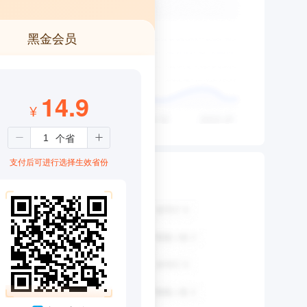
黑金会员
14.9
¥
支付后可进行选择生效省份