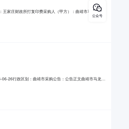
6项目名称：王家庄财政所打复印费采购人（甲方）：曲靖市马龙区王
公众号
签订日期：2023-06-23合同公告日期：2023-07-
pdf合同书.pdf2/，回（四季
06-26行政区划：曲靖市采购公告：公告正文曲靖市马龙区
，现将采购结果公示如下：一、项目信息项目名称:曲靖市马龙区
项目联系电话:13732793218采购计划信息