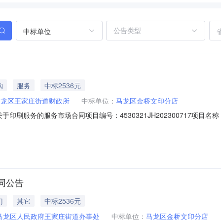
中标单位
同
购
服务
中标2536元
马龙区王家庄街道财政所
中标单位：
马龙区金桥文印分店
名称：关于印刷服务的服务市场合同项目编号：4530321JH20230071
靖市所属行业：装订及印刷相关服务合同金额：2536.40元合同签订日期：2
核前公示）：专家抽取记录：中标、成交公告：曲靖市马龙区人民政府王
同公告
门
其它
中标2536元
马龙区人民政府王家庄街道办事处
中标单位：
马龙区金桥文印分店