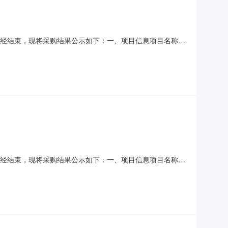
采购已经结束，现将采购结果公示如下：一、项目信息项目名称:
联系人:杨春元项目联系电话:13732793218采购计划信
报价起止时间:-二、采购单位信
采购已经结束，现将采购结果公示如下：一、项目信息项目名称:
联系人:杨春元项目联系电话:13732793218采购计划文号:
市马龙区人民政府王家庄街道办事处采购单位地址