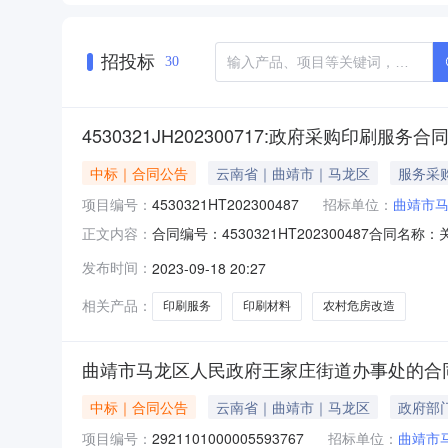
招投标
30
4530321JH202300717:政府采购印刷服务合
中标｜合同公告
云南省｜曲靖市｜马龙区
服务采
项目编号：
4530321HT202300487
招标单位：
曲靖市
合同编号：4530321HT202300487合同
正文内容：
所供应商（乙方）：马龙区金桥文印分店所属地域：曲
发布时间：
2023-09-18 20:27
进口产品审核前公示：采购公告（或单一来源审
相关产品：
印刷服务
印刷材料
农村危房改造
曲靖市马龙区人民政府王家庄街道办事处的合
中标｜合同公告
云南省｜曲靖市｜马龙区
政府部
项目编号：
2921101000005593767
招标单位：
曲靖市