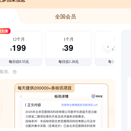
全国会员
最划算
12个月
1个月
3个月
199
39
99
¥
¥
¥
每日仅0.55元
每日仅1.26元
每日仅1.08元
时取消。