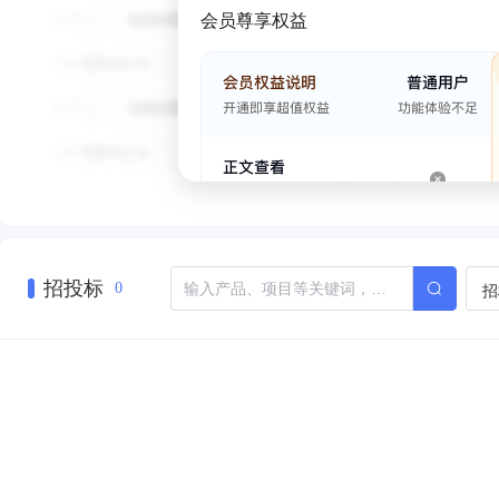
会员尊享权益
招投标
招
0