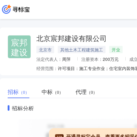
北京宸邦建设有限公司
宸邦
建设
北京市
其他土木工程建筑施工
开业
法定代表人：
周萍
注册资本：
200万元
成
经营范围：
招标
中标
代理
（0）
（0）
（0）
招标分析
开通寻标宝会员，查看更多招采
VIP