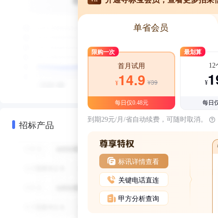
单省会员
限购一次
最划算
1
首月试用
1
14.9
¥39
¥
¥
每日仅0.48元
每日仅
到期29元/月/省自动续费，可随时取消。
招标产品
标讯详情查看
关键电话直连
甲方分析查询