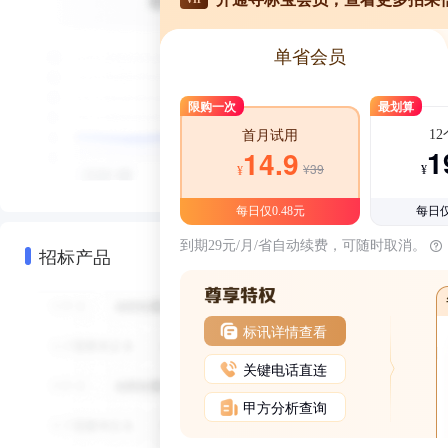
单省会员
限购一次
最划算
1
首月试用
1
14.9
¥39
¥
¥
每日仅0.48元
每日仅
到期29元/月/省自动续费，可随时取消。
招标产品
标讯详情查看
关键电话直连
甲方分析查询