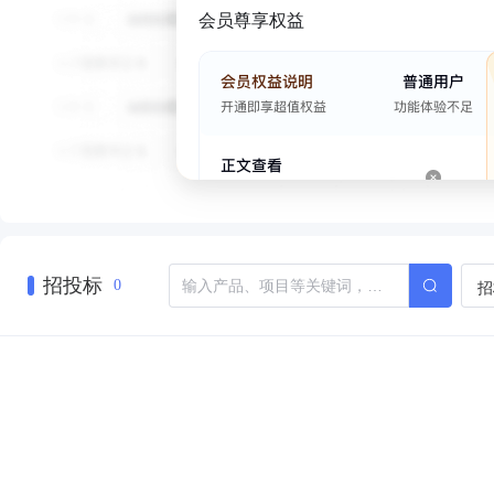
会员尊享权益
招投标
招
0