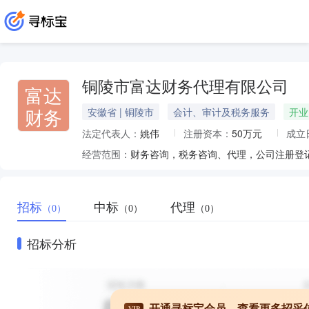
铜陵市富达财务代理有限公司
富达
财务
安徽省 | 铜陵市
会计、审计及税务服务
开业
法定代表人：
姚伟
注册资本：
50万元
成立
经营范围：
招标
中标
代理
（0）
（0）
（0）
招标分析
开通寻标宝会员，查看更多招采
VIP