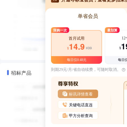
单省会员
限购一次
最划算
1
首月试用
1
14.9
¥39
¥
¥
每日仅0.48元
每日仅
到期29元/月/省自动续费，可随时取消。
招标产品
标讯详情查看
关键电话直连
甲方分析查询