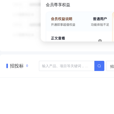
会员尊享权益
招投标
招
0