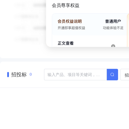
会员尊享权益
招投标
招
0