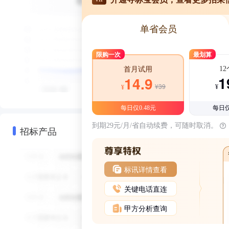
单省会员
限购一次
最划算
1
首月试用
1
14.9
¥39
¥
¥
每日仅0.48元
每日仅
到期29元/月/省自动续费，可随时取消。
招标产品
标讯详情查看
关键电话直连
甲方分析查询