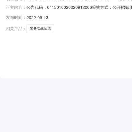
公告代码：0413010020220912006采购方式：公
正文内容：
称：石家庄市主题词：河北省财政厅-->石家庄市公安局警务实战
发布时间：
2022-09-13
001/002/003/004/005/007/008/009采购人名
相关产品：
警务实战演练