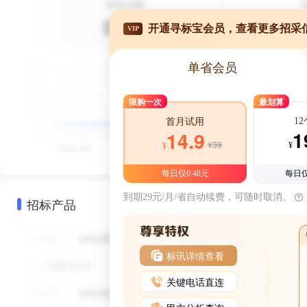
开通寻标宝会员，查看更多招采
VIP
单省会员
限购一次
最划算
1
首月试用
1
14.9
¥39
¥
¥
每日仅0.48元
每日仅
到期29元/月/省自动续费，可随时取消。
招标产品
标讯详情查看
关键电话直连