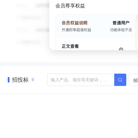
会员尊享权益
招投标
招
0