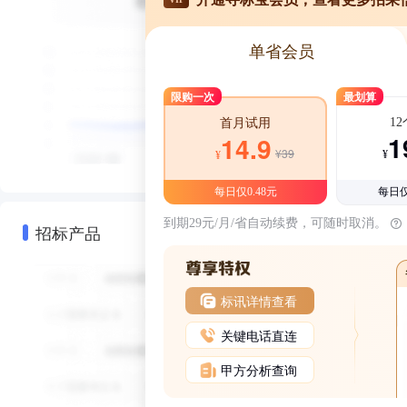
单省会员
限购一次
最划算
1
首月试用
1
14.9
¥39
¥
¥
每日仅0.48元
每日仅
到期29元/月/省自动续费，可随时取消。
招标产品
标讯详情查看
关键电话直连
甲方分析查询