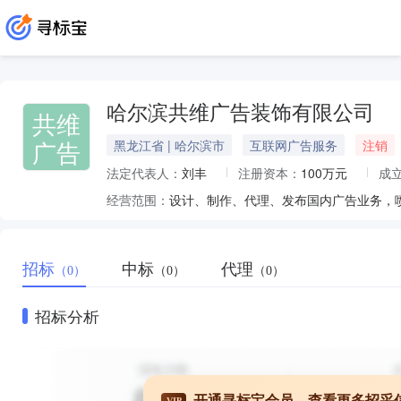
哈尔滨共维广告装饰有限公司
共维
广告
黑龙江省 | 哈尔滨市
互联网广告服务
注销
法定代表人：
刘丰
注册资本：
100万元
成
经营范围：
招标
中标
代理
（0）
（0）
（0）
招标分析
开通寻标宝会员，查看更多招采
VIP