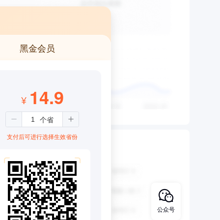
黑金会员
14.9
¥
支付后可进行选择生效省份
公众号