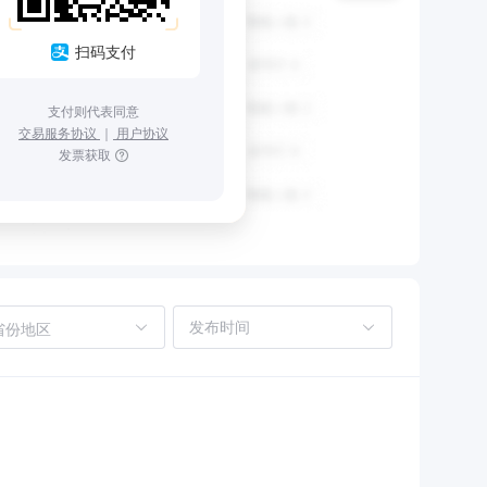
扫码支付
支付则代表同意
交易服务协议
｜
用户协议
发票获取
省份地区