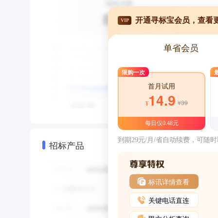
开通寻标宝会员，查看
VIP
单省会员
限购一次
首月试用
14.9
¥39
¥
每日仅0.48元
到期29元/月/省自动续费，可随
招标产品
标讯详情查看
关键电话直连