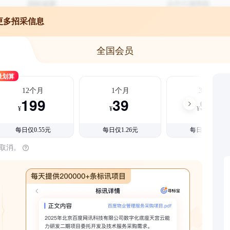
更多招采信息
全国会员
最划算
12个月
1个月
3个月
199
39
99
¥
¥
¥
每日仅0.55元
每日仅1.26元
每日仅1.08元
时取消。