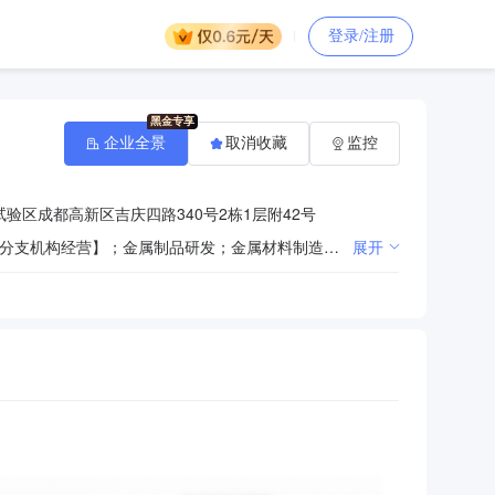
登录/注册
企业全景
取消收藏
监控
验区成都高新区吉庆四路340号2栋1层附42号
一般项目：新材料技术研发；非金属矿物制品制造【分支机构经营】；金属制品销售；新型膜材料制造【分支机构经营】；金属制品研发；金属材料制造【分支机构经营】；非金属矿及制品销售；技术服务、技术开发、技术咨询、技术交流、技术转让、技术推广；生物基材料销售；金属链条及其他金属制品制造【分支机构经营】；锻件及粉末冶金制品销售；汽车零配件零售；机械设备销售；轮胎销售；润滑油销售；橡胶制品销售；金属材料销售；涂料销售（不含危险化学品）；日用杂品销售；电池零配件销售；数控机床销售；再生资源回收（除生产性废旧金属）；橡胶制品制造【分支机构经营】；塑胶表面处理【分支机构经营】。（除依法须经批准的项目外，凭营业执照依法自主开展经营活动）
展开