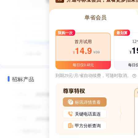
单省会员
限购一次
最划算
1
首月试用
1
14.9
¥39
¥
¥
每日仅0.48元
每日仅
到期29元/月/省自动续费，可随时取消。
招标产品
标讯详情查看
关键电话直连
甲方分析查询