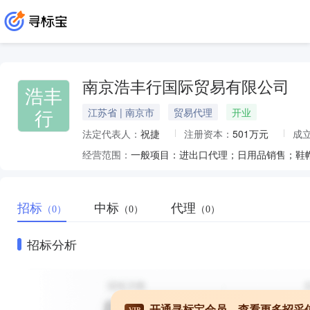
南京浩丰行国际贸易有限公司
浩丰
行
江苏省 | 南京市
贸易代理
开业
法定代表人：
祝捷
注册资本：
501万元
成
经营范围：
招标
中标
代理
（0）
（0）
（0）
招标分析
开通寻标宝会员，查看更多招采
VIP