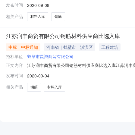
的规定，江苏润丰商贸有限公司的江苏润丰商贸有限公司
发布时间：
2020-09-08
公告如下：中标入围候选人排名投标人名称1鹤壁市昆鸿商
公司5南京浩丰行国际贸易有限公司5徐州天昱
相关产品：
材料入库
钢筋
江苏润丰商贸有限公司钢筋材料供应商比选入库
中标｜中标通知
河南省｜鹤壁市｜淇滨区
工程建筑
招标单位：
鹤壁市昆鸿商贸有限公司
江苏润丰商贸有限公司钢筋材料供应商比选入库江苏润丰
正文内容：
润丰商贸有限公司的江苏润丰商贸有限公司钢筋材料供应
发布时间：
2020-09-04
名称1鹤壁市昆鸿商贸有限公司2徐州荣达钢铁贸易有限公
州天昱建筑材料有限公司5江苏闽仁实业有限
相关产品：
钢筋
材料入库