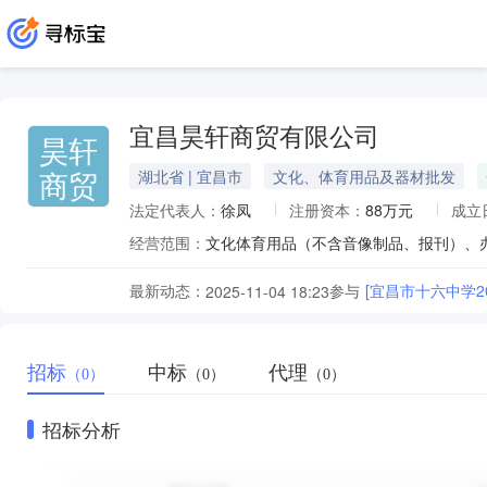
宜昌昊轩商贸有限公司
昊轩
商贸
湖北省 | 宜昌市
文化、体育用品及器材批发
法定代表人：
徐凤
注册资本：
88万元
成立
经营范围：
最新动态：
参与
[宜昌市十六中学
2025-11-04 18:23
招标
中标
代理
（0）
（0）
（0）
招标分析