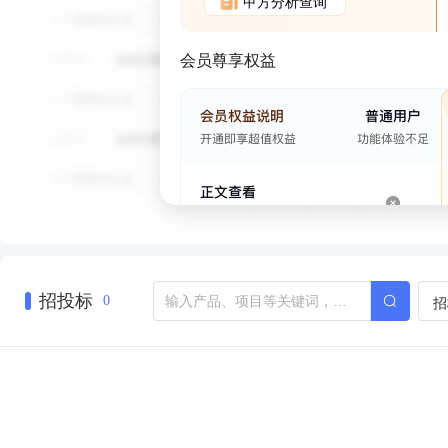
甲方分析查询
会员尊享权益
招投标
招
0