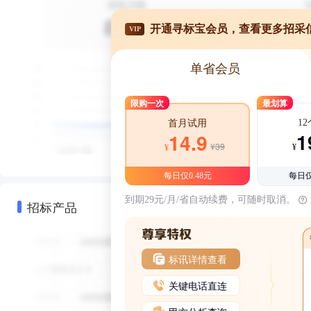
开通寻标宝会员，查看更多招采
VIP
单省会员
限购一次
最划算
1
首月试用
1
14.9
¥39
¥
¥
每日仅0.48元
每日仅
到期29元/月/省自动续费，可随时取消。
招标产品
标讯详情查看
关键电话直连