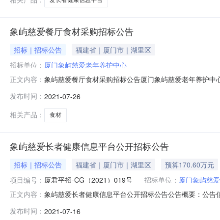
象屿慈爱餐厅食材采购招标公告
招标｜招标公告
福建省｜厦门市｜湖里区
招标单位：
厦门象屿慈爱老年养护中心
象屿慈爱餐厅食材采购招标公告厦门象屿慈爱老年养护中
正文内容：
格1、投标人具有独立承担民事责任的能力，具有独立的
发布时间：
2021-07-26
度的审计报告。3、投标人必须具备有效的《食品经营许
件。4、投标人应针对本项目制定的本地化服务方案
相关产品：
食材
象屿慈爱长者健康信息平台公开招标公告
招标｜招标公告
福建省｜厦门市｜湖里区
预算170.60万元
项目编号：
厦君平招-CG（2021）019号
招标单位：
厦门象屿慈爱
象屿慈爱长者健康信息平台公开招标公告公告概要：公告信
正文内容：
服务,货物/通用设备/计算机设备及软件/计算机软件/应用
发布时间：
2021-07-16
2021年07月17日至2021年08月05日每日上午:9:00