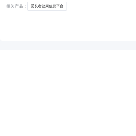
相关产品：
爱长者健康信息平台
NEW
HOT
5折起
暂时没有搜索结果…