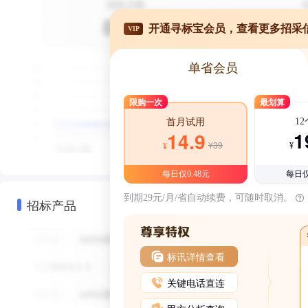
开通寻标宝会员，查看更多招采
VIP
单省会员
限购一次
最划算
1
首月试用
1
14.9
¥39
¥
¥
每日仅0.48元
每日仅
到期29元/月/省自动续费，可随时取消。
招标产品
标讯详情查看
关键电话直连