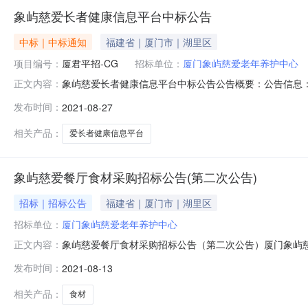
象屿慈爱长者健康信息平台中标公告
中标｜中标通知
福建省｜厦门市｜湖里区
项目编号：
厦君平招-CG
招标单位：
厦门象屿慈爱老年养护中心
象屿慈爱长者健康信息平台中标公告公告概要：公告信息：
正文内容：
采购单位厦门象屿慈爱老年养护中心行政区域厦门市公告时间20
发布时间：
2021-08-27
联系人及联系方式：项目联系人小金项目联系电话0592-
称
相关产品：
爱长者健康信息平台
象屿慈爱餐厅食材采购招标公告(第二次公告)
招标｜招标公告
福建省｜厦门市｜湖里区
招标单位：
厦门象屿慈爱老年养护中心
象屿慈爱餐厅食材采购招标公告（第二次公告）厦门象屿
正文内容：
目投标事宜。一、投标资格1、投标人具有独立承担民事
发布时间：
2021-08-13
计制度，并提交近三年年度的审计报告。3、投标人必须
供相关材料的有效复印件。4、投标人应针对本项
相关产品：
食材