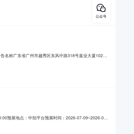
区天河东路155号等10项物业租赁权（见如下
公众号
公告名称广东省广州市越秀区东风中路318号嘉业大厦102房
816联系人手机公告广东省拍卖行有限公司租赁权拍卖公告受委
广东省广州市越秀区东风中路318号嘉业大厦1
展地点：中拍平台预展时间：2026-07-09~2026-07-
cn），对位于广州市天河区林凤街4号简易廊物业租赁权进行公开拍卖，
率(年)首年租金起拍