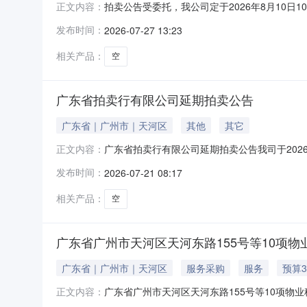
拍卖公告受委托，我公司定于2026年8月10日10时
正文内容：
公开拍卖，相关承租要求请于中拍平台下载附件
发布时间：
2026-07-27 13:23
州市天河区龙林西街6号自编之四租赁权120.82
相关产品：
空
广东省拍卖行有限公司延期拍卖公告
广东省｜广州市｜天河区
其他
其它
广东省拍卖行有限公司延期拍卖公告我司于20
正文内容：
有限公司五家公司（即五家目标公司）的不良股
发布时间：
2026-07-21 08:17
有限公司、恒农国际投资有限公司、恒悦国际投
（柬埔寨）国际有限公司、恒瑞（柬埔寨）国际
相关产品：
空
广东省广州市天河区天河东路155号等10项
广东省｜广州市｜天河区
服务采购
服务
预算3
广东省广州市天河区天河东路155号等10项物业
正文内容：
公告送拍机构广东省拍卖行有限公司联系人广东省拍