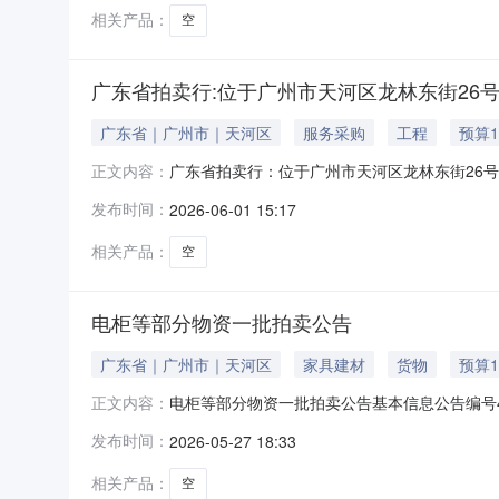
相关产品：
空
广东省拍卖行:位于广州市天河区龙林东街26
广东省｜广州市｜天河区
服务采购
工程
预算1
广东省拍卖行：位于广州市天河区龙林东街26号之
正文内容：
2026-06-03~2026-06-04受委托，我公司定
发布时间：
2026-06-01 15:17
房及附属场地物业租赁权进行公开拍卖，相关承
相关产品：
空
电柜等部分物资一批拍卖公告
广东省｜广州市｜天河区
家具建材
货物
预算
电柜等部分物资一批拍卖公告基本信息公告编号4
正文内容：
系人电话020-38869826、3886981
发布时间：
2026-05-27 18:33
台（http://www.gdpmol.com）以网
相关产品：
空