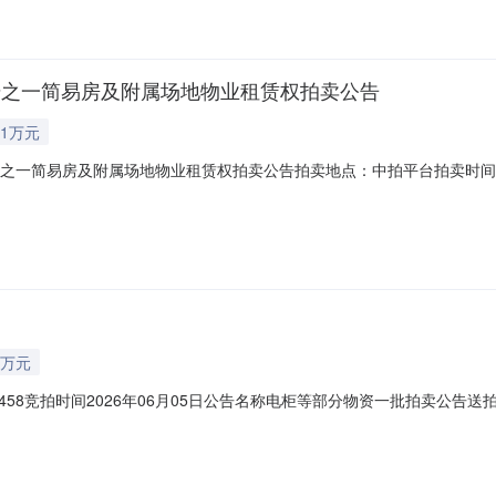
号之一简易房及附属场地物业租赁权拍卖公告
1万元
一简易房及附属场地物业租赁权拍卖公告拍卖地点：中拍平台拍卖时间：2026
于2026年6月9日10时整（延时竞价除外），在中拍平台（https://paimai
租要求请于中拍平台下载附件查阅。一、标的目录序号项目名称出租面积
1万元
58竞拍时间2026年06月05日公告名称电柜等部分物资一批拍卖公告
6联系人手机公告广东省拍卖行有限公司拍卖公告受委托，本公司定于2026年6月
络拍卖方式公开拍卖以下标的：电柜等部分物资一批，起拍价：10000元，保证金：