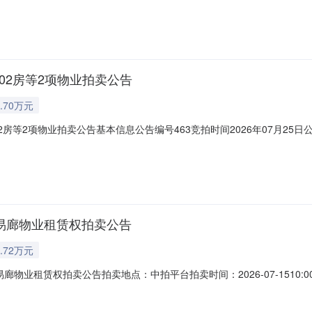
广东拍卖在线竞拍平台（www.gdpmol.com），对位于广东省广州市天河
02房等2项物业拍卖公告
.70万元
2房等2项物业拍卖公告基本信息公告编号463竞拍时间2026年07月25日
联系人广东省拍卖行有限公司联系人电话020-38869826、38869
竞价除外），在广东拍卖在线竞拍平台（www.gdpmol.com），对位于
易廊物业租赁权拍卖公告
.72万元
赁权拍卖公告拍卖地点：中拍平台拍卖时间：2026-07-1510:00:00预
延时竞价除外），在中拍平台（https://paimai.caa123.org.
标的目录：序号项目名称出租面积（㎡）租赁用途出租年限（年）租金递增