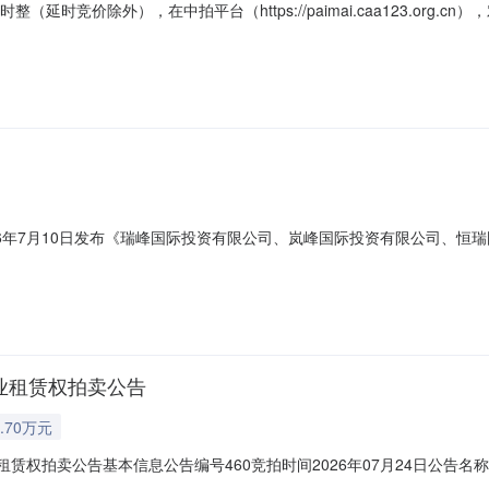
整（延时竞价除外），在中拍平台（https://paimai.caa123.or
查阅。一、标的目录序号项目名称出租面积（㎡）租赁用途出租年限（年）租
办公53%26,9887,000备注：竞买人在参加拍卖前应认真阅读、了解
26年7月10日发布《瑞峰国际投资有限公司、岚峰国际投资有限公司、恒
权权益拍卖公告》，原定安排如下：1、标的名称：委托人依据其对瑞峰
资有限公司五家公司（即五家目标公司）的不良股权权益，包括五家目标
物业租赁权拍卖公告
.70万元
租赁权拍卖公告基本信息公告编号460竞拍时间2026年07月24日公告名
卖行有限公司联系人电话020-38869826、38869816联系人手