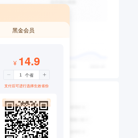
黑金会员
14.9
¥
支付后可进行选择生效省份