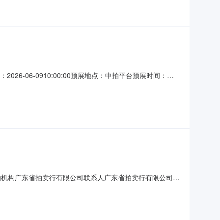
-06-0910:00:00预展地点：中拍平台预展时间：
.caa123.org.cn），对位于广州市天河区龙林东街26号之一简易
（㎡）租赁用途出租年限（
送拍机构广东省拍卖行有限公司联系人广东省拍卖行有限公司联
5日10时起至10时30分止（延时的除外）在广东拍卖在线竞拍平
5000元，加价幅度：100元意向竞