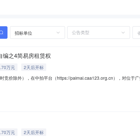
招标单位
自编之4简易房租赁权
.70万元
2天后开标
竞价除外），在中拍平台（https://paimai.caa123.org.cn
一、标的目录序号项目名称出租面积（㎡）租赁用途出租年限（年）租金递增
3%26,9887,000备注：竞买人在参加拍卖前应认真阅读、了解并确认
.70万元
2天后开标