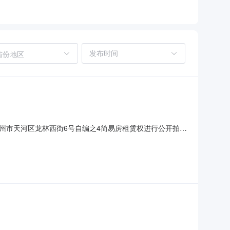
省份地区
），对位于广州市天河区龙林西街6号自编之4简易房租赁权进行公开拍
率(年)首年租金起拍价（元）竞拍保证金(元)1广州市天
《竞买须知》和《租赁合同》样本的全部条款