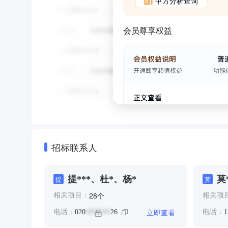
甲方分析查询
会员尊享权益
招标联系人
提***、杜*、杨*
莫
提
莫
个
28
相关项目：
相关项
立即查看
电话：
020
26
电话：
1
*******