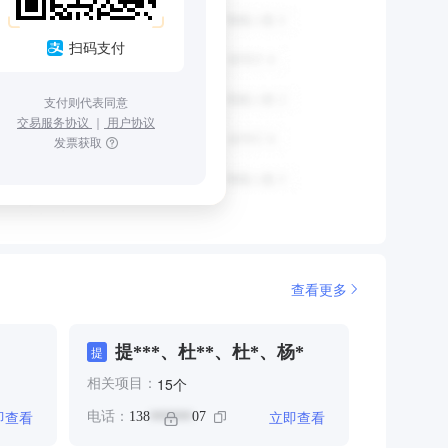
扫码支付
支付则代表同意
交易服务协议
｜
用户协议
发票获取
查看更多
提***、杜**、杜*、杨*
提
个
15
相关项目：
即查看
立即查看
电话：
138
07
******