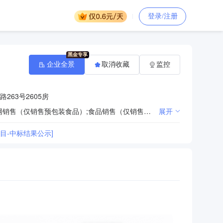
登录/注册
企业全景
取消收藏
监控
263号2605房
销售代理;房地产咨询;房地产经纪;信息咨询服务（不含许可类信息咨询服务）;会议及展览服务;食品互联网销售（仅销售预包装食品）;食品销售（仅销售预包装食品）;保健食品（预包装）销售;拍卖业务;文物拍卖;二手车拍卖;
展开
项目-中标结果公示]