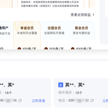
查看全部权益
**、莫*
莫**、莫*
莫
个
个
16
15
目：
相关项目：
立即查看
立
36
16
电话：
020
32
******
*******