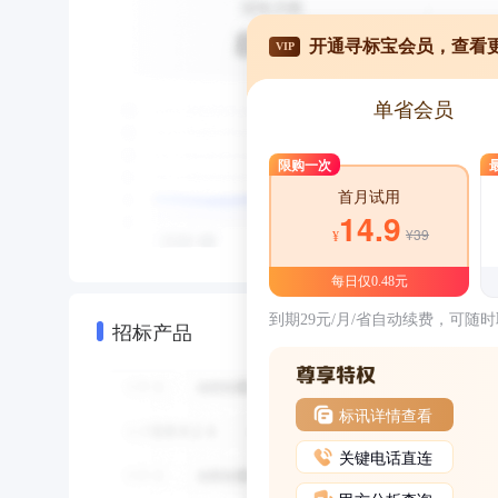
开通寻标宝会员，查看
VIP
单省会员
限购一次
首月试用
14.9
¥39
¥
每日仅0.48元
到期29元/月/省自动续费，可随
招标产品
标讯详情查看
关键电话直连