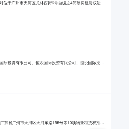
g.cn），对位于广州市天河区龙林西街6号自编之4简易房租赁权进行
金递增率(年)首年租金起拍价（元）竞拍保证金(元)1广
并确认《竞买须知》和《租赁合同》样本的
瑞国际投资有限公司、恒农国际投资有限公司、恒悦国际投资
国际投资有限公司、岚峰国际投资有限公司、恒瑞国际投资
公司及其五家子公司瑞峰（柬埔寨）国际有限公司、岚峰
称广东省广州市天河区天河东路155号等10项物业租赁权拍卖
机公告广东省拍卖行有限公司租赁权拍卖公告受委托，我公司定于