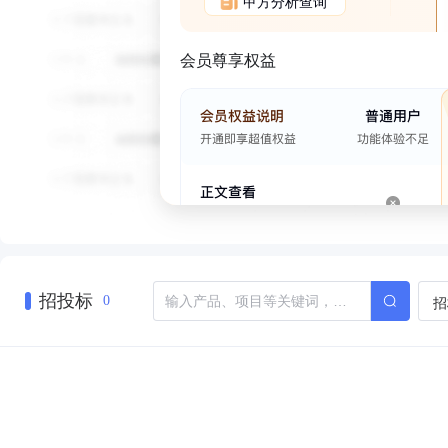
甲方分析查询
会员尊享权益
招投标
招
0