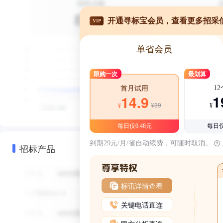
开通寻标宝会员，查看更多招采
VIP
单省会员
限购一次
最划算
1
首月试用
1
14.9
¥39
¥
¥
每日仅0.48元
每日仅
到期29元/月/省自动续费，可随时取消。
招标产品
标讯详情查看
关键电话直连