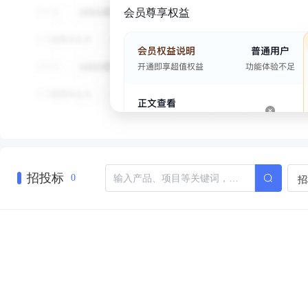
会员尊享权益
招投标
招
0