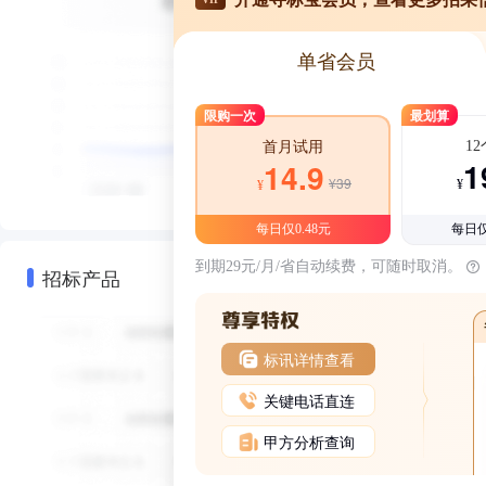
单省会员
限购一次
最划算
1
首月试用
1
14.9
¥39
¥
¥
每日仅0.48元
每日仅
到期29元/月/省自动续费，可随时取消。
招标产品
标讯详情查看
关键电话直连
甲方分析查询