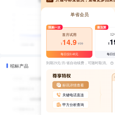
单省会员
限购一次
最划算
1
首月试用
1
14.9
¥39
¥
¥
每日仅0.48元
每日仅
到期29元/月/省自动续费，可随时取消。
招标产品
标讯详情查看
关键电话直连
甲方分析查询