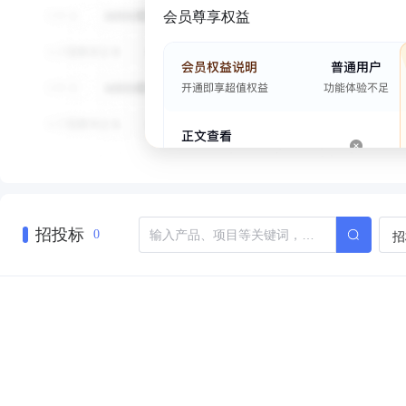
会员尊享权益
招投标
招
0