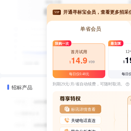
开通寻标宝会员，查看更多招采
VIP
单省会员
限购一次
最划算
1
首月试用
1
14.9
¥39
¥
¥
每日仅0.48元
每日仅
到期29元/月/省自动续费，可随时取消。
招标产品
标讯详情查看
关键电话直连