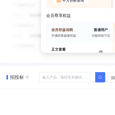
甲方分析查询
会员尊享权益
招投标
招
0