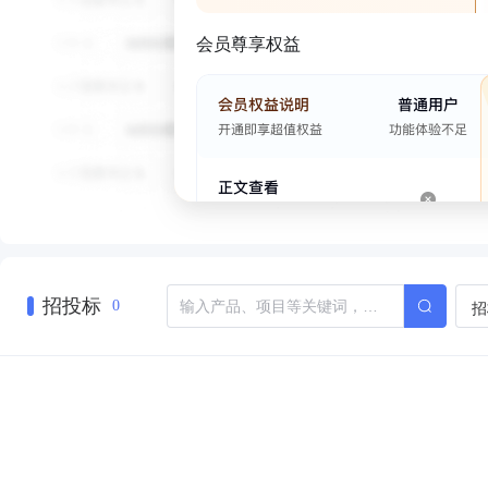
会员尊享权益
招投标
招
0