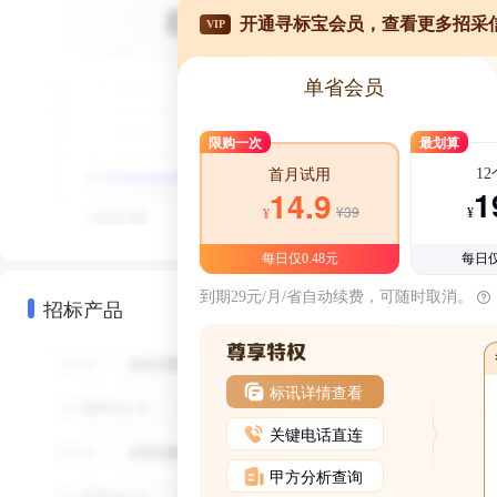
开通寻标宝会员，查看更多招采
VIP
单省会员
限购一次
最划算
1
首月试用
1
14.9
¥39
¥
¥
每日仅0.48元
每日仅
到期29元/月/省自动续费，可随时取消。
招标产品
标讯详情查看
关键电话直连
甲方分析查询