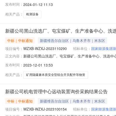
2024-01-15三、采购人：神华神东电力有限责任公
发布时间：
2024-01-12 11:13
收单位：国能诚信招标有限公司联系电话：010-58681219
相关产品：
检测设备
新疆公司黑山洗选厂、屯宝煤矿、生产准备中心、洗
中标｜中标通知
新疆维吾尔自治区｜乌鲁木齐市｜米东区
项目编号：
WZXB-WZXJ-2023110290
招标单位：
国家能源集团
新疆公司黑山洗选厂、屯宝煤矿、生产准备中心、洗选中心矿用
正文内容：
商：苏州中鑫汇达机电有限公司二、公告期：2023-12-
发布时间：
2023-12-01 13:53
五、监督：采购机构负责受理采购异议；采购人采购管理部门负
相关产品：
矿用隔爆兼本质安全型组合开关配件等物资
新疆公司机电管理中心远动装置询价采购结果公告
中标｜中标通知
新疆维吾尔自治区｜乌鲁木齐市｜米东区
项目编号：
WZXB-WZXJ-2023100154
招标单位：
国家能源集团