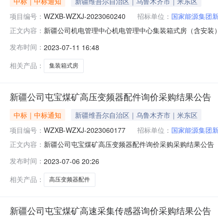
中标｜中标通知
新疆维吾尔自治区｜乌鲁木齐市｜米东区
项目编号：
WZXB-WZXJ-2023060240
招标单位：
国家能源集团
新疆公司机电管理中心机电管理中心集装箱式房（含安装）询价
正文内容：
期：2023-07-11至2023-07-14三、采购人
发布时间：
2023-07-11 16:48
购人采购管理部门负责受理采购投诉。异议接收单位：国家能源集团物
相关产品：
集装箱式房
新疆公司屯宝煤矿高压变频器配件询价采购结果公告
中标｜中标通知
新疆维吾尔自治区｜乌鲁木齐市｜米东区
项目编号：
WZXB-WZXJ-2023060177
招标单位：
国家能源集团
新疆公司屯宝煤矿高压变频器配件询价采购采购结果公告（采购编号
正文内容：
07-09三、采购人：国家能源集团新疆能源有限责任公
发布时间：
2023-07-06 20:26
理采购投诉。异议接收单位：国家能源集团物资有限公司西北分公司联
相关产品：
高压变频器配件
新疆公司屯宝煤矿高速采集传感器询价采购结果公告