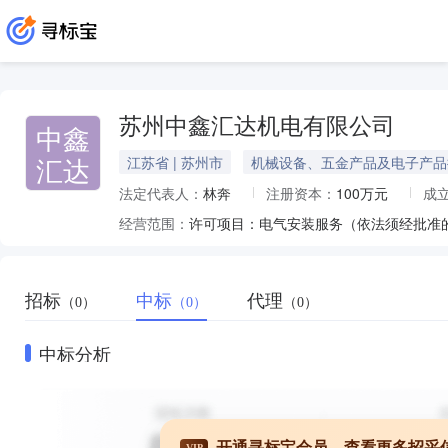
苏州中鑫汇达机电有限公司
中鑫
汇达
江苏省 | 苏州市
机械设备、五金产品及电子产品
法定代表人：
林奔
注册资本：
100万元
成
经营范围：
招标
中标
代理
（0）
（0）
（0）
中标分析
开通寻标宝会员，查看更多招采
VIP