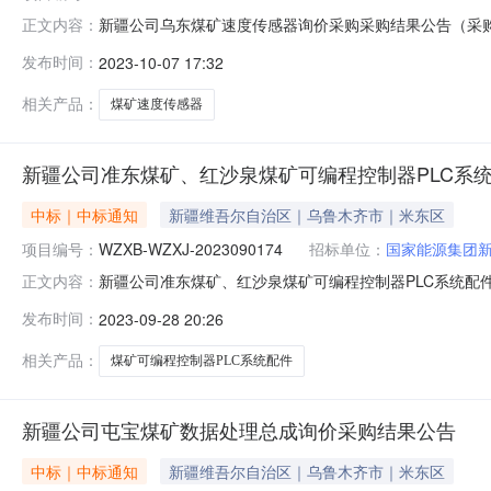
新疆公司乌东煤矿速度传感器询价采购采购结果公告（采购编号WZX
正文内容：
三、采购人：国家能源集团新疆能源有限责任公司四、采
发布时间：
2023-10-07 17:32
投诉。异议接收单位：国家能源集团物资有限公司西北分公司联系电
相关产品：
煤矿速度传感器
新疆公司准东煤矿、红沙泉煤矿可编程控制器PLC系
中标｜中标通知
新疆维吾尔自治区｜乌鲁木齐市｜米东区
NEW
HOT
5折起
项目编号：
WZXB-WZXJ-2023090174
招标单位：
国家能源集团
新疆公司准东煤矿、红沙泉煤矿可编程控制器PLC系统配件询
正文内容：
期：2023-09-28至2023-10-01三、采购人
发布时间：
2023-09-28 20:26
购人采购管理部门负责受理采购投诉。异议接收单位：国家能源集团
相关产品：
煤矿可编程控制器PLC系统配件
新疆公司屯宝煤矿数据处理总成询价采购结果公告
暂时没有搜索结果…
中标｜中标通知
新疆维吾尔自治区｜乌鲁木齐市｜米东区