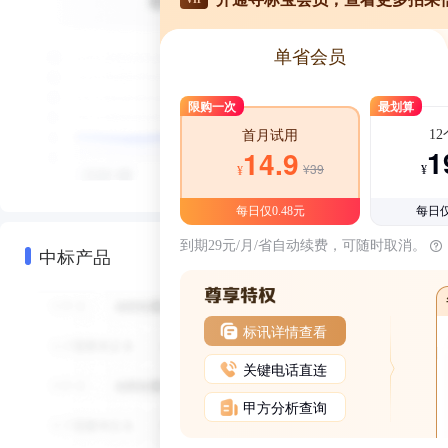
单省会员
限购一次
最划算
1
首月试用
1
14.9
¥39
¥
¥
每日仅0.48元
每日仅
到期29元/月/省自动续费，可随时取消。
中标产品
标讯详情查看
关键电话直连
甲方分析查询