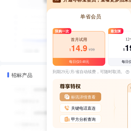
单省会员
限购一次
最划算
1
首月试用
1
14.9
¥39
¥
¥
每日仅0.48元
每日仅
到期29元/月/省自动续费，可随时取消。
招标产品
标讯详情查看
关键电话直连
甲方分析查询