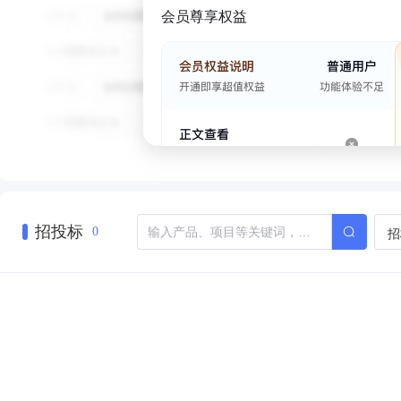
会员尊享权益
招投标
招
0