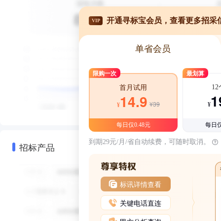
开通寻标宝会员，查看更多招采
VIP
单省会员
限购一次
最划算
1
首月试用
1
14.9
¥39
¥
¥
每日仅0.48元
每日仅
到期29元/月/省自动续费，可随时取消。
招标产品
标讯详情查看
关键电话直连