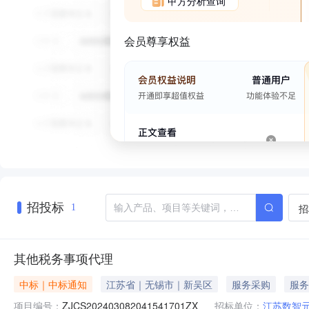
甲方分析查询
会员尊享权益
招投标
招
1
其他税务事项代理
中标｜中标通知
江苏省｜无锡市｜新吴区
服务采购
服务
项目编号：
ZJCS202403082041541701ZX
招标单位：
江苏数智