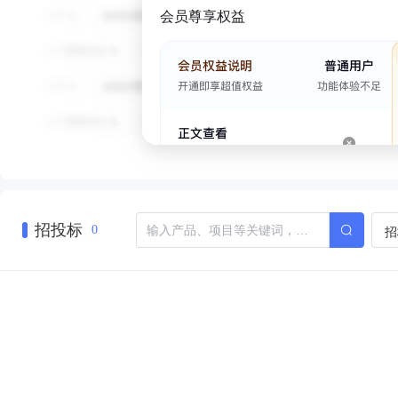
会员尊享权益
招投标
招
0