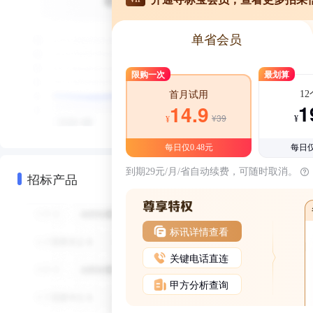
单省会员
限购一次
最划算
1
首月试用
1
14.9
¥39
¥
¥
每日仅0.48元
每日仅
到期29元/月/省自动续费，可随时取消。
招标产品
标讯详情查看
关键电话直连
甲方分析查询