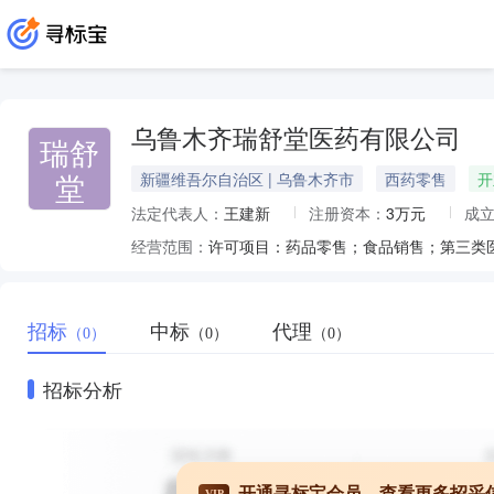
乌鲁木齐瑞舒堂医药有限公司
瑞舒
堂
新疆维吾尔自治区 | 乌鲁木齐市
西药零售
开
法定代表人：
王建新
注册资本：
3万元
成
经营范围：
招标
中标
代理
（0）
（0）
（0）
招标分析
开通寻标宝会员，查看更多招采
VIP